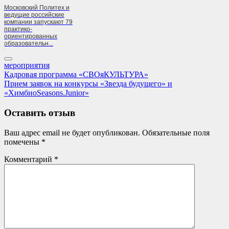
Московский Политех и
ведущие российские
компании запускают 79
практико-
ориентированных
образовательн...
мероприятия
Навигация
Previous
Кадровая программа «СВОяКУЛЬТУРА»
Post:
Next
Прием заявок на конкурсы «Звезда будущего» и
по
Post:
«ХимбиоSeasons.Junior»
записям
Оставить отзыв
Ваш адрес email не будет опубликован.
Обязательные поля
помечены
*
Комментарий
*