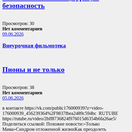
безопасность
Просмотров: 30
Нет комментариев
09.06.2026
Внеурочная фильмотека
Пионы и не только
Просмотров: 38
Нет комментариев
05.06.2026
в контакте https://vk.com/public176000939?z=video-
176000939_456239364%2F9837fbea2489c594bc RUTUBE
https://rutube.ru/video/2bff8736824f976015d6354b6fa26ae5/
Поделиться ссылкой: Похожие новости:«Только
Мама»Синдром отложенной жизниКак преодолеть