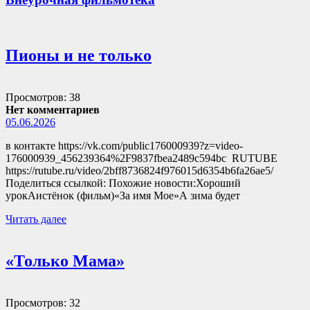
Пионы и не только
Просмотров: 38
Нет комментариев
05.06.2026
в контакте https://vk.com/public176000939?z=video-
176000939_456239364%2F9837fbea2489c594bc RUTUBE
https://rutube.ru/video/2bff8736824f976015d6354b6fa26ae5/
Поделиться ссылкой: Похожие новости:Хороший
урокАистёнок (фильм)«За имя Мое»А зима будет
Читать далее
«Только Мама»
Просмотров: 32