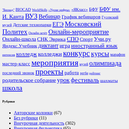
БФУ им.
БФУ
BIOCAD
«ЯКласс»
"Биокад"
WorldSkills
«Уроке цифры»
ВУЗ
Вебинар
И. Канта
График вебинаров
Гусевский
Московский
ЕГЭ
Детские технопарки
музей
Политех
Онлайн-мероприятие
Онлайн-зачёт
СПО
Онлайн-школа
Учи.ру
СНК Эврика
Спорт
диктант
иностранный язык
игра
Яндекс.Учебник
конкурс
курсы
колледж
колледжи
марафон
интенсив
мероприятия
олимпиада
мастер-класс
музей
проекты
работа
последний звонок
регби
рейтинг
урок
фестиваль
родительское собрание
шахматы
школа
Рубрики
Авторские колонки
(67)
Без рубрики
(11)
Внеурочная деятельность
(302)
Внеурочная фильмотека
(65)