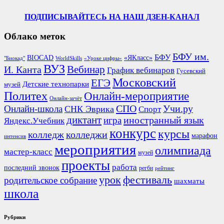
ПОДПИСЫВАЙТЕСЬ НА НАШ ДЗЕН-КАНАЛ
Облако меток
БФУ им.
БФУ
BIOCAD
«ЯКласс»
"Биокад"
WorldSkills
«Уроке цифры»
ВУЗ
Вебинар
И. Канта
График вебинаров
Гусевский
Московский
ЕГЭ
Детские технопарки
музей
Политех
Онлайн-мероприятие
Онлайн-зачёт
СПО
Онлайн-школа
Учи.ру
СНК Эврика
Спорт
диктант
иностранный язык
игра
Яндекс.Учебник
конкурс
курсы
колледж
колледжи
марафон
интенсив
мероприятия
олимпиада
мастер-класс
музей
проекты
работа
последний звонок
регби
рейтинг
урок
фестиваль
родительское собрание
шахматы
школа
Рубрики