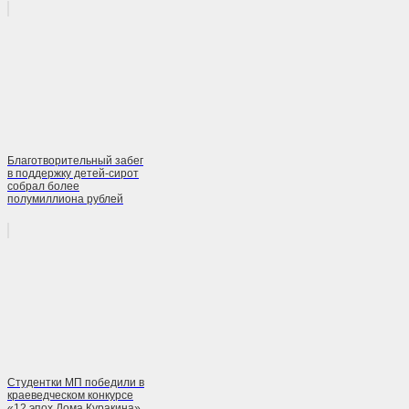
Благотворительный забег
в поддержку детей-сирот
собрал более
полумиллиона рублей
Студентки МП победили в
краеведческом конкурсе
«12 эпох Дома Куракина»