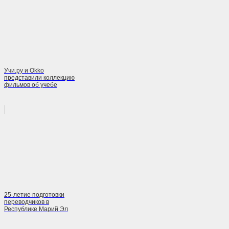
Учи.ру и Okko
представили коллекцию
фильмов об учебе
25-летие подготовки
переводчиков в
Республике Марий Эл