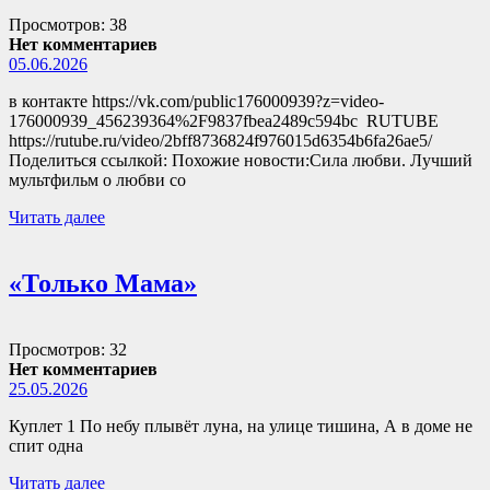
Просмотров: 38
Нет комментариев
05.06.2026
в контакте https://vk.com/public176000939?z=video-
176000939_456239364%2F9837fbea2489c594bc RUTUBE
https://rutube.ru/video/2bff8736824f976015d6354b6fa26ae5/
Поделиться ссылкой: Похожие новости:Сила любви. Лучший
мультфильм о любви со
Читать далее
«Только Мама»
Просмотров: 32
Нет комментариев
25.05.2026
Куплет 1 По небу плывёт луна, на улице тишина, А в доме не
спит одна
Читать далее