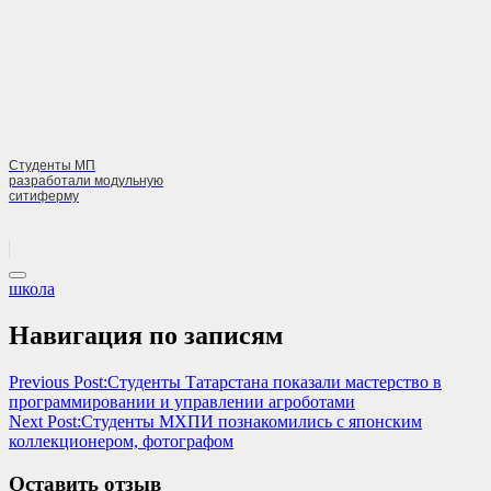
Студенты МП
разработали модульную
ситиферму
школа
Навигация по записям
Previous Post:
Студенты Татарстана показали мастерство в
программировании и управлении агроботами
Next Post:
Студенты МХПИ познакомились с японским
коллекционером, фотографом
Оставить отзыв