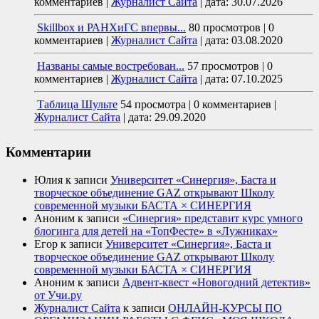
комментариев
|
Журналист Сайта
|
дата: 30.07.2026
Skillbox и РАНХиГС впервы...
80 просмотров
|
0
комментариев
|
Журналист Сайта
|
дата: 03.08.2020
Названы самые востребован...
57 просмотров
|
0
комментариев
|
Журналист Сайта
|
дата: 07.10.2025
Таблица Шульте
54 просмотра
|
0 комментариев
|
Журналист Сайта
|
дата: 29.09.2020
Комментарии
Юлия
к записи
Университет «Синергия», Баста и
творческое объединение GAZ открывают Школу
современной музыки БАСТА × СИНЕРГИЯ
Аноним
к записи
«Синергия» представит курс умного
блогинга для детей на «ТопФесте» в «Лужниках»
Егор
к записи
Университет «Синергия», Баста и
творческое объединение GAZ открывают Школу
современной музыки БАСТА × СИНЕРГИЯ
Аноним
к записи
Адвент-квест «Новогодний детектив»
от Учи.ру
Журналист Сайта
к записи
ОНЛАЙН-КУРСЫ ПО