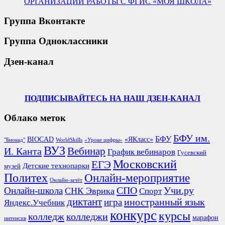
ОРГАНИЗАЦИИ РАБОТЫ С ФГИС «МОЯ ШКОЛА»
Группа Вконтакте
Группа Одноклассники
Дзен-канал
ПОДПИСЫВАЙТЕСЬ НА НАШ ДЗЕН-КАНАЛ
Облако меток
БФУ им.
БФУ
BIOCAD
«ЯКласс»
"Биокад"
WorldSkills
«Уроке цифры»
ВУЗ
Вебинар
И. Канта
График вебинаров
Гусевский
Московский
ЕГЭ
Детские технопарки
музей
Политех
Онлайн-мероприятие
Онлайн-зачёт
СПО
Онлайн-школа
Учи.ру
СНК Эврика
Спорт
диктант
иностранный язык
игра
Яндекс.Учебник
конкурс
курсы
колледж
колледжи
марафон
интенсив