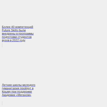
Более 40 компетенций
Future Skills были
внедрены в программы
подготовки студентов
вузов в 2022 году
Летние школы молодого
гуманитария пройдут в
Крыму при поддержке
Академии «Меганом»