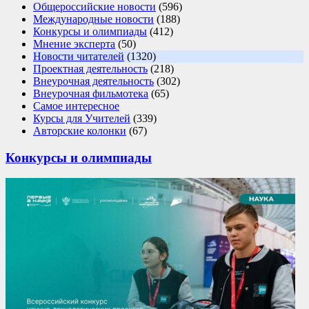
Общероссийские новости
(596)
Международные новости
(188)
Конкурсы и олимпиады
(412)
Мнение эксперта
(50)
Новости читателей
(1320)
Проектная деятельность
(218)
Внеурочная деятельность
(302)
Внеурочная фильмотека
(65)
Самое интересное
Курсы для Учителей
(339)
Авторские колонки
(67)
Конкурсы и олимпиады