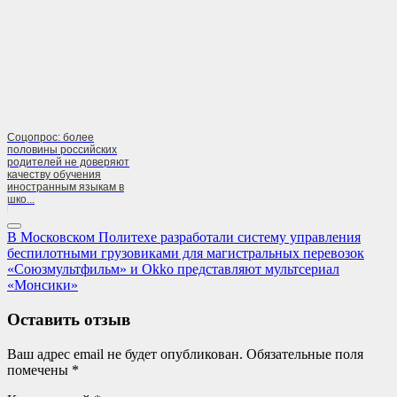
Соцопрос: более
половины российских
родителей не доверяют
качеству обучения
иностранным языкам в
шко...
Навигация
Previous
В Московском Политехе разработали систему управления
Post:
беспилотными грузовиками для магистральных перевозок
по
Next
«Союзмультфильм» и Okko представляют мультсериал
записям
Post:
«Монсики»
Оставить отзыв
Ваш адрес email не будет опубликован.
Обязательные поля
помечены
*