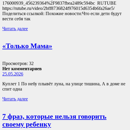
176000939_456239364%2F9837fbea2489c594bc RUTUBE
https://rutube.ru/video/2bff8736824f976015d6354b6fa26ae5/
Поделиться ссылкой: Похожие новости:Что если дети будут
вести себя так
Читать далее
«Только Мама»
Просмотров: 32
Нет комментариев
25.05.2026
Куплет 1 По небу плывёт луна, на улице тишина, А в доме не
спит одна
Читать далее
7 фраз, которые нельзя говорить
своему ребенку