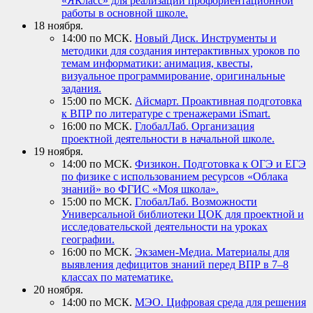
«ЯКласс» для реализации профориентационной
работы в основной школе.
18 ноября.
14:00 по МСК.
Новый Диск. Инструменты и
методики для создания интерактивных уроков по
темам информатики: анимация, квесты,
визуальное программирование, оригинальные
задания.
15:00 по МСК.
Айсмарт. Проактивная подготовка
к ВПР по литературе с тренажерами iSmart.
16:00 по МСК.
ГлобалЛаб. Организация
проектной деятельности в начальной школе.
19 ноября.
14:00 по МСК.
Физикон. Подготовка к ОГЭ и ЕГЭ
по физике с использованием ресурсов «Облака
знаний» во ФГИС «Моя школа».
15:00 по МСК.
ГлобалЛаб. Возможности
Универсальной библиотеки ЦОК для проектной и
исследовательской деятельности на уроках
географии.
16:00 по МСК.
Экзамен-Медиа. Материалы для
выявления дефицитов знаний перед ВПР в 7–8
классах по математике.
20 ноября.
14:00 по МСК.
МЭО. Цифровая среда для решения