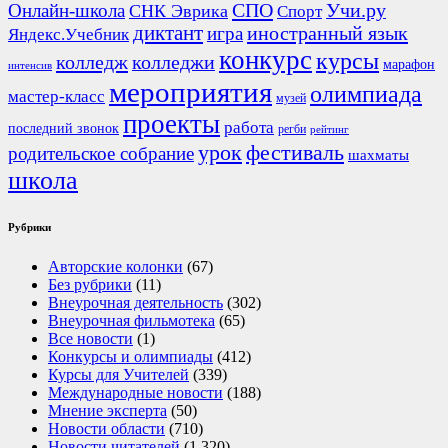
СПО
Онлайн-школа
Учи.ру
СНК Эврика
Спорт
диктант
иностранный язык
игра
Яндекс.Учебник
конкурс
курсы
колледж
колледжи
марафон
интенсив
мероприятия
олимпиада
мастер-класс
музей
проекты
работа
последний звонок
регби
рейтинг
урок
фестиваль
родительское собрание
шахматы
школа
Рубрики
Авторские колонки
(67)
Без рубрики
(11)
Внеурочная деятельность
(302)
Внеурочная фильмотека
(65)
Все новости
(1)
Конкурсы и олимпиады
(412)
Курсы для Учителей
(339)
Международные новости
(188)
Мнение эксперта
(50)
Новости области
(710)
Новости читателей
(1 320)