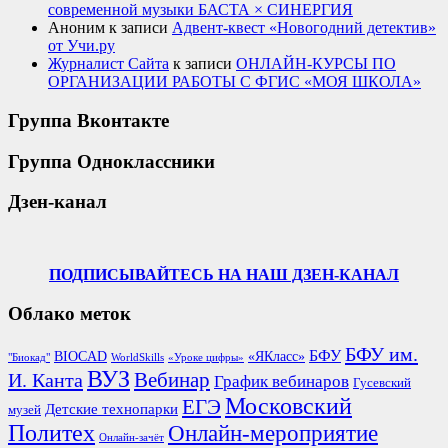
современной музыки БАСТА × СИНЕРГИЯ
Аноним
к записи
Адвент-квест «Новогодний детектив»
от Учи.ру
Журналист Сайта
к записи
ОНЛАЙН-КУРСЫ ПО
ОРГАНИЗАЦИИ РАБОТЫ С ФГИС «МОЯ ШКОЛА»
Группа Вконтакте
Группа Одноклассники
Дзен-канал
ПОДПИСЫВАЙТЕСЬ НА НАШ ДЗЕН-КАНАЛ
Облако меток
БФУ им.
БФУ
BIOCAD
«ЯКласс»
"Биокад"
WorldSkills
«Уроке цифры»
ВУЗ
Вебинар
И. Канта
График вебинаров
Гусевский
Московский
ЕГЭ
Детские технопарки
музей
Политех
Онлайн-мероприятие
Онлайн-зачёт