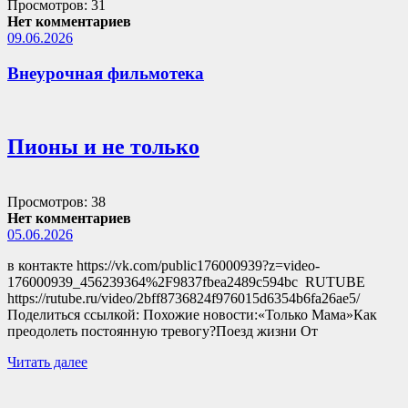
Просмотров: 31
Нет комментариев
09.06.2026
Внеурочная фильмотека
Пионы и не только
Просмотров: 38
Нет комментариев
05.06.2026
в контакте https://vk.com/public176000939?z=video-
176000939_456239364%2F9837fbea2489c594bc RUTUBE
https://rutube.ru/video/2bff8736824f976015d6354b6fa26ae5/
Поделиться ссылкой: Похожие новости:«Только Мама»Как
преодолеть постоянную тревогу?Поезд жизни От
Читать далее