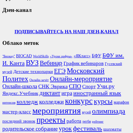
Дзен-канал
ПОДПИСЫВАЙТЕСЬ НА НАШ ДЗЕН-КАНАЛ
Облако меток
БФУ им.
БФУ
BIOCAD
«ЯКласс»
"Биокад"
WorldSkills
«Уроке цифры»
ВУЗ
Вебинар
И. Канта
График вебинаров
Гусевский
Московский
ЕГЭ
Детские технопарки
музей
Политех
Онлайн-мероприятие
Онлайн-зачёт
СПО
Онлайн-школа
Учи.ру
СНК Эврика
Спорт
диктант
иностранный язык
игра
Яндекс.Учебник
конкурс
курсы
колледж
колледжи
марафон
интенсив
мероприятия
олимпиада
мастер-класс
музей
проекты
работа
последний звонок
регби
рейтинг
урок
фестиваль
родительское собрание
шахматы