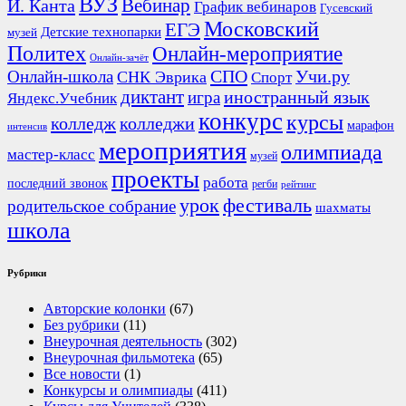
ВУЗ
Вебинар
И. Канта
График вебинаров
Гусевский
Московский
ЕГЭ
Детские технопарки
музей
Политех
Онлайн-мероприятие
Онлайн-зачёт
СПО
Онлайн-школа
Учи.ру
СНК Эврика
Спорт
диктант
иностранный язык
игра
Яндекс.Учебник
конкурс
курсы
колледж
колледжи
марафон
интенсив
мероприятия
олимпиада
мастер-класс
музей
проекты
работа
последний звонок
регби
рейтинг
урок
фестиваль
родительское собрание
шахматы
школа
Рубрики
Авторские колонки
(67)
Без рубрики
(11)
Внеурочная деятельность
(302)
Внеурочная фильмотека
(65)
Все новости
(1)
Конкурсы и олимпиады
(411)