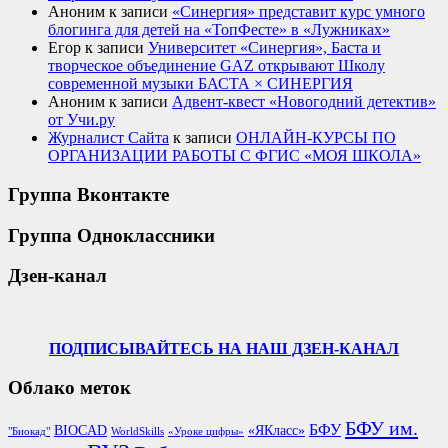
Аноним
к записи
«Синергия» представит курс умного
блогинга для детей на «ТопФесте» в «Лужниках»
Егор
к записи
Университет «Синергия», Баста и
творческое объединение GAZ открывают Школу
современной музыки БАСТА × СИНЕРГИЯ
Аноним
к записи
Адвент-квест «Новогодний детектив»
от Учи.ру
Журналист Сайта
к записи
ОНЛАЙН-КУРСЫ ПО
ОРГАНИЗАЦИИ РАБОТЫ С ФГИС «МОЯ ШКОЛА»
Группа Вконтакте
Группа Одноклассники
Дзен-канал
ПОДПИСЫВАЙТЕСЬ НА НАШ ДЗЕН-КАНАЛ
Облако меток
БФУ им.
БФУ
BIOCAD
«ЯКласс»
"Биокад"
WorldSkills
«Уроке цифры»