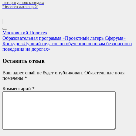
литературного конкурса
"Человек читающий"
Московский Политех
Навигация
Previous
Образовательная программа «Проектный лагерь Сферума»
Post:
Next
Конкурс «Лучший педагог по обучению основам безопасного
по
Post:
поведения на дорогах»
записям
Оставить отзыв
Ваш адрес email не будет опубликован.
Обязательные поля
помечены
*
Комментарий
*