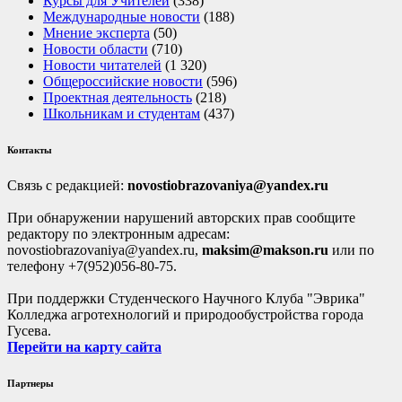
Курсы для Учителей
(338)
Международные новости
(188)
Мнение эксперта
(50)
Новости области
(710)
Новости читателей
(1 320)
Общероссийские новости
(596)
Проектная деятельность
(218)
Школьникам и студентам
(437)
Контакты
Связь с редакцией:
novostiobrazovaniya@yandex.ru
При обнаружении нарушений авторских прав сообщите
редактору по электронным адресам:
novostiobrazovaniya@yandex.ru,
maksim@makson.ru
или по
телефону +7(952)056-80-75.
При поддержки Студенческого Научного Клуба "Эврика"
Колледжа агротехнологий и природообустройства города
Гусева.
Перейти на карту сайта
Партнеры