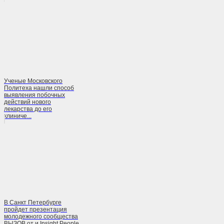
Ученые Московского
Политеха нашли способ
выявления побочных
действий нового
лекарства до его
клиниче...
В Санкт Петербурге
пройдет презентация
молодежного сообщества
ВЫЗОВ от и Insight People