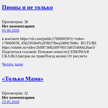
Пионы и не только
Просмотров: 38
Нет комментариев
05.06.2026
в контакте https://vk.com/public176000939?z=video-
176000939_456239364%2F9837fbea2489c594bc RUTUBE
https://rutube.ru/video/2bff8736824f976015d6354b6fa26ae5/
Поделиться ссылкой: Похожие новости:СЕВЕРНАЯ
СКАЗКАЗавтрак на травеПоезд жизни От рассвета
Читать далее
«Только Мама»
Просмотров: 32
Нет комментариев
25.05.2026