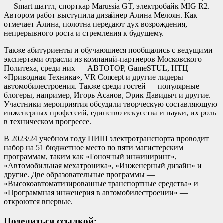
— Smart шаттл, спорткар Marussia GT, электробайк MIG R2.
Автором работ выступила дизайнер Алина Мелоян. Как
отмечает Алина, полотна передают дух возрождения,
непрерывного роста и стремления к будущему.
Также абитуриенты и обучающиеся пообщались с ведущими
экспертами отрасли из компаний-партнеров Московского
Политеха, среди них — АВТОТОР, GameSTUL, НТЦ
«Приводная Техника», VR Concept и другие лидеры
автомобилестроения. Также среди гостей — популярные
блогеры, например, Игорь Асанов, Эрик Давидыч и другие.
Участники мероприятия обсудили творческую составляющую
инженерных профессий, единство искусства и науки, их роль
в техническом прогрессе.
В 2023/24 учебном году ПИШ электротранспорта проводит
набор на 51 бюджетное место по пяти магистерским
программам, таким как «Гоночный инжиниринг»,
«Автомобильная мехатроника», «Инженерный дизайн» и
другие. Две образовательные программы —
«Высокоавтоматизированные транспортные средства» и
«Программная инженерия в автомобилестроении» —
откроются впервые.
Поделиться ссылкой: