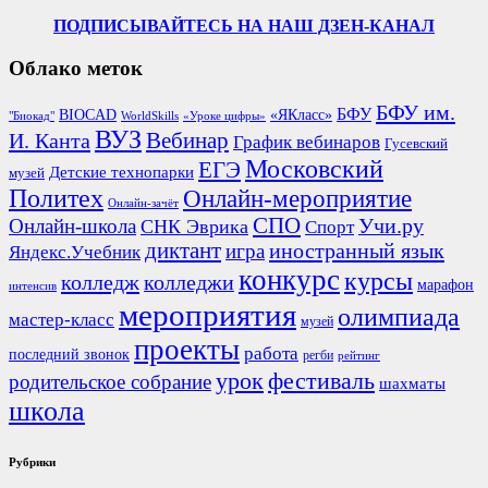
ПОДПИСЫВАЙТЕСЬ НА НАШ ДЗЕН-КАНАЛ
Облако меток
БФУ им.
БФУ
BIOCAD
«ЯКласс»
"Биокад"
WorldSkills
«Уроке цифры»
ВУЗ
Вебинар
И. Канта
График вебинаров
Гусевский
Московский
ЕГЭ
Детские технопарки
музей
Политех
Онлайн-мероприятие
Онлайн-зачёт
СПО
Онлайн-школа
Учи.ру
СНК Эврика
Спорт
диктант
иностранный язык
игра
Яндекс.Учебник
конкурс
курсы
колледж
колледжи
марафон
интенсив
мероприятия
олимпиада
мастер-класс
музей
проекты
работа
последний звонок
регби
рейтинг
урок
фестиваль
родительское собрание
шахматы
школа
Рубрики