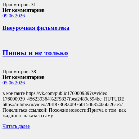
Просмотров: 31
Нет комментариев
09.06.2026
Внеурочная фильмотека
Пионы и не только
Просмотров: 38
Нет комментариев
05.06.2026
в контакте https://vk.com/public176000939?z=video-
176000939_456239364%2F9837fbea2489c594bc RUTUBE
https://rutube.ru/video/2bff8736824f976015d6354b6fa26ae5/
Поделиться ссылкой: Похожие новости:Притча о том, как
жадность наказала саму
Читать далее