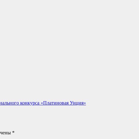
нального конкурса «Платиновая Унция»
ечены
*