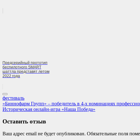
Предсерийный прототип
беспилотного SMART
шаттла представят летом
2022 года
фестиваль
Навигация
Previous
«Биннофарм Групп» – победитель в 4-х номинациях профессио
Post:
Next
Историческая онлайн-игра «Наша Победа»
по
Post:
записям
Оставить отзыв
Ваш адрес email не будет опубликован.
Обязательные поля пом