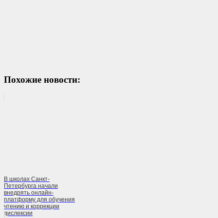
Похожие новости:
В школах Санкт-
Петербурга начали
внедрять онлайн-
платформу для обучения
чтению и коррекции
дислексии