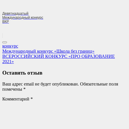
Девятнадцатый
Международный конкурс
ВКР
конкурс
Навигация
Previous
Международный конкурс «Школа без границ»
Post:
Next
ВСЕРОССИЙСКИЙ КОНКУРС «ПРО ОБРАЗОВАНИЕ
по
Post:
2021»
записям
Оставить отзыв
Ваш адрес email не будет опубликован.
Обязательные поля
помечены
*
Комментарий
*