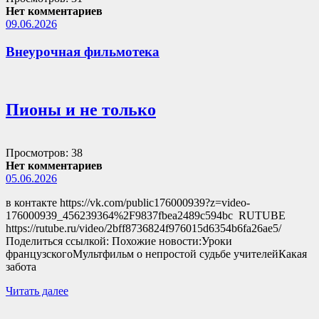
Нет комментариев
09.06.2026
Внеурочная фильмотека
Пионы и не только
Просмотров: 38
Нет комментариев
05.06.2026
в контакте https://vk.com/public176000939?z=video-
176000939_456239364%2F9837fbea2489c594bc RUTUBE
https://rutube.ru/video/2bff8736824f976015d6354b6fa26ae5/
Поделиться ссылкой: Похожие новости:Уроки
французскогоМультфильм о непростой судьбе учителейКакая
забота
Читать далее