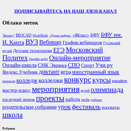
ПОДПИСЫВАЙТЕСЬ НА НАШ ДЗЕН-КАНАЛ
Облако меток
БФУ им.
БФУ
BIOCAD
«ЯКласс»
"Биокад"
WorldSkills
«Уроке цифры»
ВУЗ
Вебинар
И. Канта
График вебинаров
Гусевский
Московский
ЕГЭ
Детские технопарки
музей
Политех
Онлайн-мероприятие
Онлайн-зачёт
СПО
Онлайн-школа
Учи.ру
СНК Эврика
Спорт
диктант
иностранный язык
игра
Яндекс.Учебник
конкурс
курсы
колледж
колледжи
марафон
интенсив
мероприятия
олимпиада
мастер-класс
музей
проекты
работа
последний звонок
регби
рейтинг
урок
фестиваль
родительское собрание
шахматы
школа
Рубрики