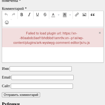
помечены
*
Комментарий
*
×
Failed to load plugin url: https://xn-
-80aabdc3aef1bhdbbd1amr9v.xn--p1ai/wp-
content/plugins/ark-wysiwyg-comment-editor/js/ru.js
Failed to load plugin url: https://xn--80aabdc3aef1bhdbbd1amr9v.xn-
Имя
Email
Сайт
Рубрики