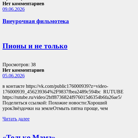
Нет комментариев
09.06.2026
Внеурочная фильмотека
Пионы и не только
Просмотров: 38
Нет комментариев
05.06.2026
в контакте https://vk.com/public176000939?z=video-
176000939_456239364%2F9837fbea2489c594bc RUTUBE
https://rutube.ru/video/2bff8736824f976015d6354b6fa26ae5/
Поделиться ссылкой: Похожие новости:Хороший
урокЗвёздочки на землеОтмыть пятна проще, чем
Читать далее
«Только Мама»