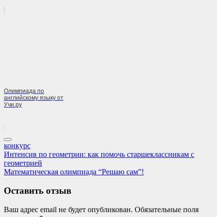
Олимпиада по
английскому языку от
Учи.ру
конкурс
Навигация
Previous
Интенсив по геометрии: как помочь старшеклассникам с
Post:
геометрией
по
Next
Математическая олимпиада “Решаю сам”!
записям
Post:
Оставить отзыв
Ваш адрес email не будет опубликован.
Обязательные поля