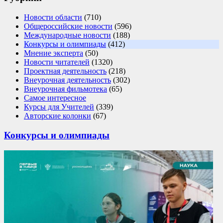
Новости области
(710)
Общероссийские новости
(596)
Международные новости
(188)
Конкурсы и олимпиады
(412)
Мнение эксперта
(50)
Новости читателей
(1320)
Проектная деятельность
(218)
Внеурочная деятельность
(302)
Внеурочная фильмотека
(65)
Самое интересное
Курсы для Учителей
(339)
Авторские колонки
(67)
Конкурсы и олимпиады