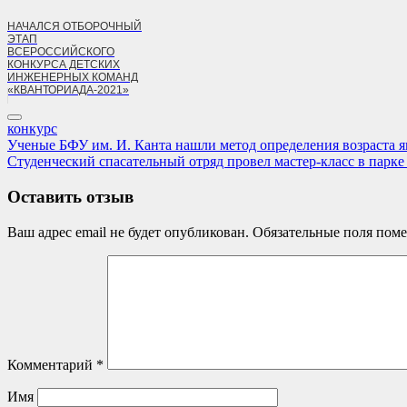
НАЧАЛСЯ ОТБОРОЧНЫЙ
ЭТАП
ВСЕРОССИЙСКОГО
КОНКУРСА ДЕТСКИХ
ИНЖЕНЕРНЫХ КОМАНД
«КВАНТОРИАДА-2021»
конкурс
Навигация
Previous
Ученые БФУ им. И. Канта нашли метод определения возраста я
Post:
Next
Студенческий спасательный отряд провел мастер-класс в парке
по
Post:
записям
Оставить отзыв
Ваш адрес email не будет опубликован.
Обязательные поля пом
Комментарий
*
Имя