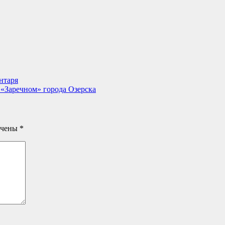
нтаря
 «Заречном» города Озерска
ечены
*