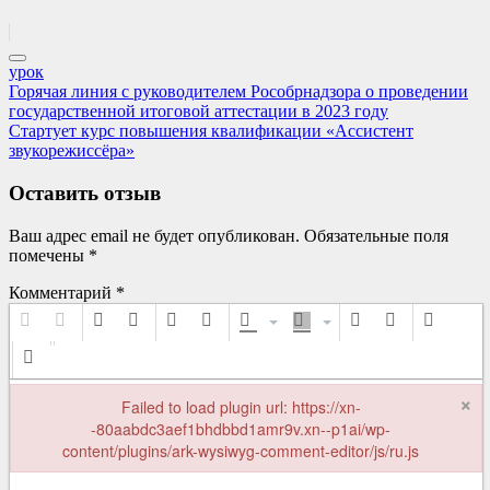
урок
Навигация
Previous
Горячая линия с руководителем Рособрнадзора о проведении
Post:
государственной итоговой аттестации в 2023 году
по
Next
Стартует курс повышения квалификации «Ассистент
записям
Post:
звукорежиссёра»
Оставить отзыв
Ваш адрес email не будет опубликован.
Обязательные поля
помечены
*
Комментарий
*
×
Failed to load plugin url: https://xn-
-80aabdc3aef1bhdbbd1amr9v.xn--p1ai/wp-
content/plugins/ark-wysiwyg-comment-editor/js/ru.js
Failed to load plugin url: https://xn--80aabdc3aef1bhdbbd1amr9v.xn-