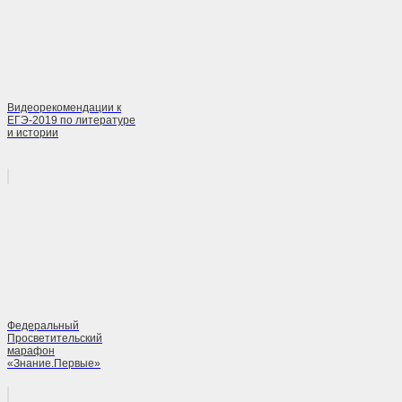
Видеорекомендации к
ЕГЭ-2019 по литературе
и истории
Федеральный
Просветительский
марафон
«Знание.Первые»