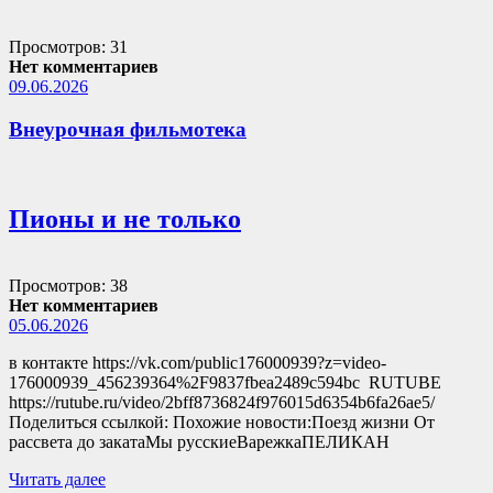
Просмотров: 31
Нет комментариев
09.06.2026
Внеурочная фильмотека
Пионы и не только
Просмотров: 38
Нет комментариев
05.06.2026
в контакте https://vk.com/public176000939?z=video-
176000939_456239364%2F9837fbea2489c594bc RUTUBE
https://rutube.ru/video/2bff8736824f976015d6354b6fa26ae5/
Поделиться ссылкой: Похожие новости:Поезд жизни От
рассвета до закатаМы русскиеВарежкаПЕЛИКАН
Читать далее