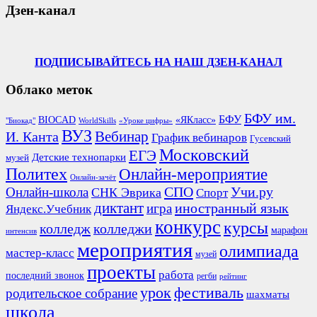
Дзен-канал
ПОДПИСЫВАЙТЕСЬ НА НАШ ДЗЕН-КАНАЛ
Облако меток
БФУ им.
БФУ
BIOCAD
«ЯКласс»
"Биокад"
WorldSkills
«Уроке цифры»
ВУЗ
Вебинар
И. Канта
График вебинаров
Гусевский
Московский
ЕГЭ
Детские технопарки
музей
Политех
Онлайн-мероприятие
Онлайн-зачёт
СПО
Онлайн-школа
Учи.ру
СНК Эврика
Спорт
диктант
иностранный язык
игра
Яндекс.Учебник
конкурс
курсы
колледж
колледжи
марафон
интенсив
мероприятия
олимпиада
мастер-класс
музей
проекты
работа
последний звонок
регби
рейтинг
урок
фестиваль
родительское собрание
шахматы
школа