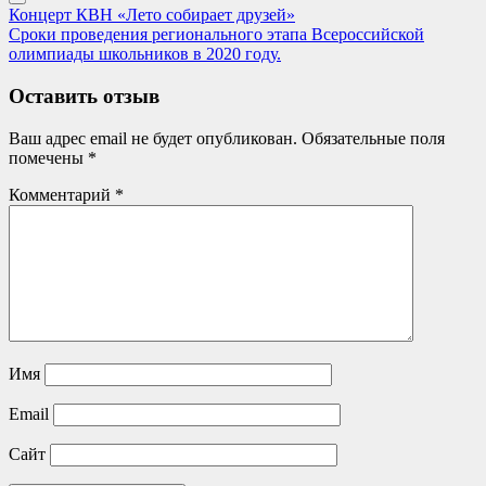
Навигация
Previous
Концерт КВН «Лето собирает друзей»
Post:
Next
Сроки проведения регионального этапа Всероссийской
по
Post:
олимпиады школьников в 2020 году.
записям
Оставить отзыв
Ваш адрес email не будет опубликован.
Обязательные поля
помечены
*
Комментарий
*
Имя
Email
Сайт