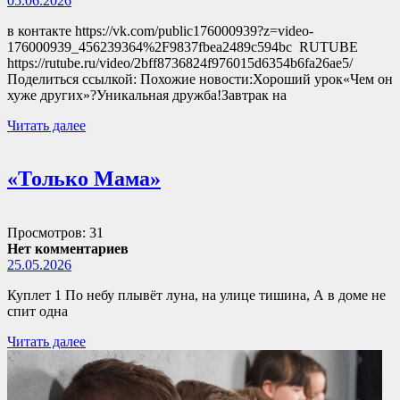
05.06.2026
в контакте https://vk.com/public176000939?z=video-
176000939_456239364%2F9837fbea2489c594bc RUTUBE
https://rutube.ru/video/2bff8736824f976015d6354b6fa26ae5/
Поделиться ссылкой: Похожие новости:Хороший урок«Чем он
хуже других»?Уникальная дружба!Завтрак на
Читать далее
«Только Мама»
Просмотров: 31
Нет комментариев
25.05.2026
Куплет 1 По небу плывёт луна, на улице тишина, А в доме не
спит одна
Читать далее