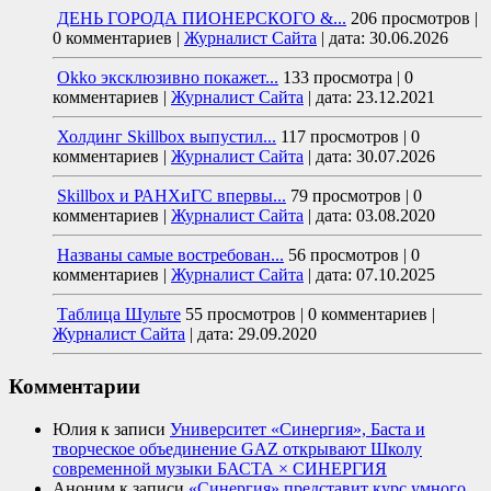
ДЕНЬ ГОРОДА ПИОНЕРСКОГО &...
206 просмотров
|
0 комментариев
|
Журналист Сайта
|
дата: 30.06.2026
Okko эксклюзивно покажет...
133 просмотра
|
0
комментариев
|
Журналист Сайта
|
дата: 23.12.2021
Холдинг Skillbox выпустил...
117 просмотров
|
0
комментариев
|
Журналист Сайта
|
дата: 30.07.2026
Skillbox и РАНХиГС впервы...
79 просмотров
|
0
комментариев
|
Журналист Сайта
|
дата: 03.08.2020
Названы самые востребован...
56 просмотров
|
0
комментариев
|
Журналист Сайта
|
дата: 07.10.2025
Таблица Шульте
55 просмотров
|
0 комментариев
|
Журналист Сайта
|
дата: 29.09.2020
Комментарии
Юлия
к записи
Университет «Синергия», Баста и
творческое объединение GAZ открывают Школу
современной музыки БАСТА × СИНЕРГИЯ
Аноним
к записи
«Синергия» представит курс умного