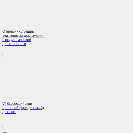
О премиях лучшим
учителям за достижения
в педагогической
деятельности
VI Всероссийский
правовой (юридический)
диктант