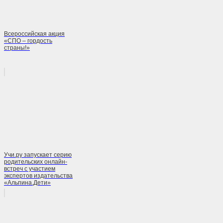
Всероссийская акция
«СПО – гордость
страны!»
Учи.ру запускает серию
родительских онлайн-
встреч с участием
экспертов издательства
«Альпина.Дети»