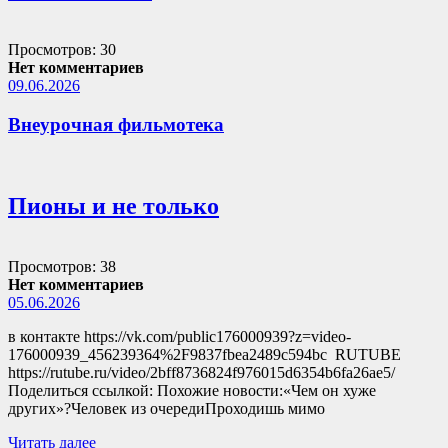
Просмотров: 30
Нет комментариев
09.06.2026
Внеурочная фильмотека
Пионы и не только
Просмотров: 38
Нет комментариев
05.06.2026
в контакте https://vk.com/public176000939?z=video-
176000939_456239364%2F9837fbea2489c594bc RUTUBE
https://rutube.ru/video/2bff8736824f976015d6354b6fa26ae5/
Поделиться ссылкой: Похожие новости:«Чем он хуже
других»?Человек из очередиПроходишь мимо
Читать далее