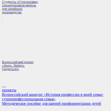
Студенты «Строгановки»
спроектировали мебель
для серийного
производства
Всероссийский проект
«Знать. Любить.
Гордиться!»
проекты
Навигация
Previous
Всероссийский конкурс «История профессии в моей семье:
Post:
суперпрофессиональная семья»
по
Next
Методическое пособие для ранней профориентации детей
записям
Post: