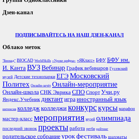
Дзен-канал
ПОДПИСЫВАЙТЕСЬ НА НАШ ДЗЕН-КАНАЛ
Облако меток
БФУ им.
БФУ
BIOCAD
«ЯКласс»
"Биокад"
WorldSkills
«Уроке цифры»
ВУЗ
Вебинар
И. Канта
График вебинаров
Гусевский
Московский
ЕГЭ
Детские технопарки
музей
Политех
Онлайн-мероприятие
Онлайн-зачёт
СПО
Онлайн-школа
Учи.ру
СНК Эврика
Спорт
диктант
иностранный язык
игра
Яндекс.Учебник
конкурс
курсы
колледж
колледжи
марафон
интенсив
мероприятия
олимпиада
мастер-класс
музей
проекты
работа
последний звонок
регби
рейтинг
урок
фестиваль
родительское собрание
шахматы