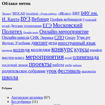
Облако меток
БФУ им.
БФУ
BIOCAD
«ЯКласс»
"Биокад"
WorldSkills
«Уроке цифры»
ВУЗ
Вебинар
И. Канта
График вебинаров
Гусевский
Московский
ЕГЭ
Детские технопарки
музей
Политех
Онлайн-мероприятие
Онлайн-зачёт
СПО
Онлайн-школа
Учи.ру
СНК Эврика
Спорт
диктант
иностранный язык
игра
Яндекс.Учебник
конкурс
курсы
колледж
колледжи
марафон
интенсив
мероприятия
олимпиада
мастер-класс
музей
проекты
работа
последний звонок
регби
рейтинг
урок
фестиваль
родительское собрание
шахматы
школа
Рубрики
Авторские колонки
(67)
Без рубрики
(11)