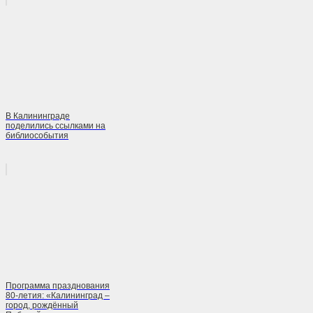
В Калининграде
поделились ссылками на
библиособытия
Программа празднования
80-летия: «Калининград –
город, рождённый