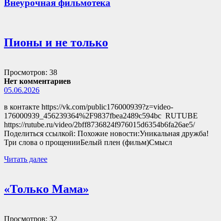
Внеурочная фильмотека
Пионы и не только
Просмотров: 38
Нет комментариев
05.06.2026
в контакте https://vk.com/public176000939?z=video-
176000939_456239364%2F9837fbea2489c594bc RUTUBE
https://rutube.ru/video/2bff8736824f976015d6354b6fa26ae5/
Поделиться ссылкой: Похожие новости:Уникальная дружба!
Три слова о прощенииБелый плен (фильм)Смысл
Читать далее
«Только Мама»
Просмотров: 32