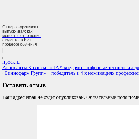
От первокурсников к
выпускникам: как
меняется отношение
студентов к ИИ в
процессе обучения
проекты
Навигация
Previous
Аспиранты Казанского ГАУ внедряют цифровые технологии дл
Post:
Next
«Биннофарм Групп» – победитель в 4-х номинациях профессио
по
Post:
записям
Оставить отзыв
Ваш адрес email не будет опубликован.
Обязательные поля пом