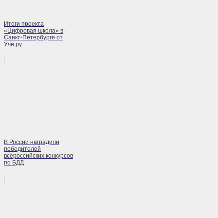
Итоги проекта
«Цифровая школа» в
Санкт-Петербурге от
Учи.ру
В России наградили
победителей
всероссийских конкурсов
по БДД