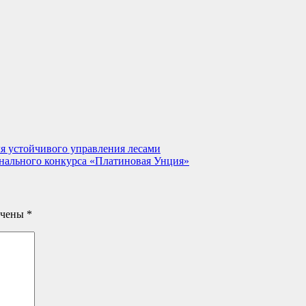
я устойчивого управления лесами
нального конкурса «Платиновая Унция»
ечены
*