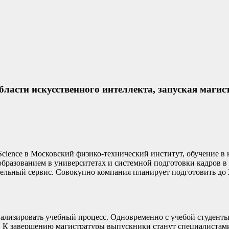
бласти искусственного интеллекта, запуская магис
 Science в Московский физико-технический институт, обучение в
бразованием в университетах и системной подготовки кадров в
ельный сервис. Совокупно компания планирует подготовить до 2
нализировать учебный процесс. Одновременно с учебой студент
к. К завершению магистратуры выпускники станут специалистами