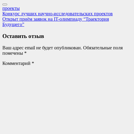
проекты
Навигация
Previous
Конкурс лучших научно-исследовательских проектов
Post:
Next
Открыт приём заявок на IT-олимпиаду “Траектория
по
Post:
Будущего”
записям
Оставить отзыв
Ваш адрес email не будет опубликован.
Обязательные поля
помечены
*
Комментарий
*