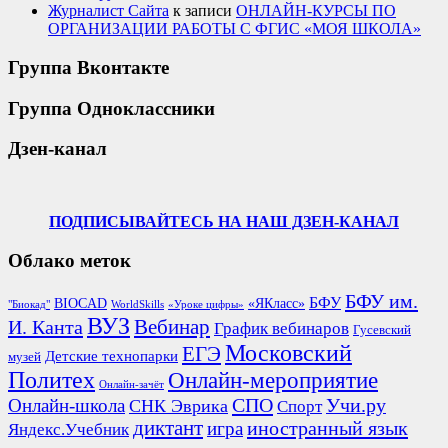
Журналист Сайта
к записи
ОНЛАЙН-КУРСЫ ПО
ОРГАНИЗАЦИИ РАБОТЫ С ФГИС «МОЯ ШКОЛА»
Группа Вконтакте
Группа Одноклассники
Дзен-канал
ПОДПИСЫВАЙТЕСЬ НА НАШ ДЗЕН-КАНАЛ
Облако меток
БФУ им.
БФУ
BIOCAD
«ЯКласс»
"Биокад"
WorldSkills
«Уроке цифры»
ВУЗ
Вебинар
И. Канта
График вебинаров
Гусевский
Московский
ЕГЭ
Детские технопарки
музей
Политех
Онлайн-мероприятие
Онлайн-зачёт
СПО
Онлайн-школа
Учи.ру
СНК Эврика
Спорт
диктант
иностранный язык
игра
Яндекс.Учебник