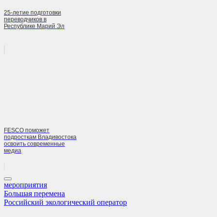
25-летие подготовки
переводчиков в
Республике Марий Эл
FESCO поможет
подросткам Владивостока
освоить современные
медиа
мероприятия
Навигация
Previous
Большая перемена
Post:
Next
Российский экологический оператор
по
Post: