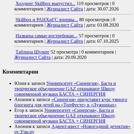
Холдинг Skillbox выпустил...
119 просмотров
|
0
комментариев
|
Журналист Сайта
|
дата: 30.07.2026
Skillbox и РАНХиГС впервы...
80 просмотров
|
0
комментариев
|
Журналист Сайта
|
дата: 03.08.2020
Названы самые востребован...
57 просмотров
|
0
комментариев
|
Журналист Сайта
|
дата: 07.10.2025
Таблица Шульте
52 просмотра
|
0 комментариев
|
Журналист Сайта
|
дата: 29.09.2020
Комментарии
Юлия
к записи
Университет «Синергия», Баста и
творческое объединение GAZ открывают Школу
современной музыки БАСТА × СИНЕРГИЯ
Аноним
к записи
«Синергия» представит курс умного
блогинга для детей на «ТопФесте» в «Лужниках»
Егор
к записи
Университет «Синергия», Баста и
творческое объединение GAZ открывают Школу
современной музыки БАСТА × СИНЕРГИЯ
Аноним
к записи
Адвент-квест «Новогодний детектив»
от Учи.ру