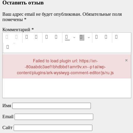
записям
Оставить отзыв
Ваш адрес email не будет опубликован.
Обязательные поля
помечены
*
Комментарий
*
×
Failed to load plugin url: https://xn-
-80aabdc3aef1bhdbbd1amr9v.xn--p1ai/wp-
content/plugins/ark-wysiwyg-comment-editor/js/ru.js
Failed to load plugin url: https://xn--80aabdc3aef1bhdbbd1amr9v.xn-
Имя
Email
Сайт