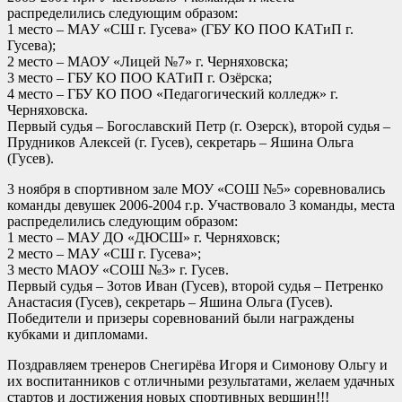
распределились следующим образом:
1 место – МАУ «СШ г. Гусев
а» (ГБУ КО ПОО КАТиП г.
Гусева);
2 место – МАОУ «Лицей №7» г. Черняховска;
3 место – ГБУ КО ПОО КАТиП г. Озёрска;
4 место – ГБУ КО ПОО «Педагогический колледж» г.
Черняховска.
Первый судья – Богославский Петр (г. Озерск), второй судья –
Прудников Алексей (г. Гусев), секретарь – Яшина Ольга
(Гусев).
3 ноября
в спортивном зале МОУ «СОШ №5» соревновались
команды девушек 2006-2004 г.р. Участвовало 3 команды, места
распределились следующим образом:
1 место – МАУ ДО «ДЮСШ» г. Черняховск;
2 место – МАУ «СШ г. Гусева»;
3 место МАОУ «СОШ №3» г. Гусев.
Первый судья – Зотов Иван (Гусев), второй судья – Петренко
Анастасия (Гусев), секретарь – Яшина Ольга (Гусев).
Победители и призеры соревнований были награждены
кубками и дипломами.
Поздравляем тренеров Снегирёва Игоря и Симонову Ольгу и
их воспитанников с отличными результатами, желаем удачных
стартов и достижения новых спортивных вершин!!!