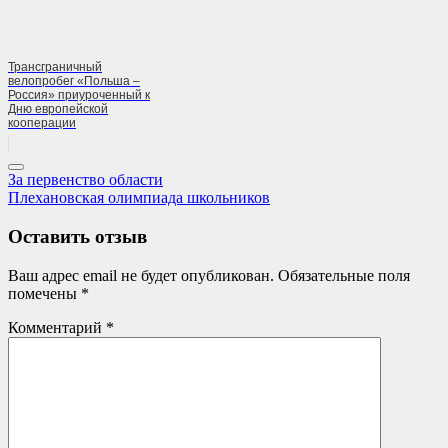
Трансграничный
велопробег «Польша –
Россия» приуроченный к
Дню европейской
кооперации
Навигация
Previous
За первенство области
Post:
Next
Плехановская олимпиада школьников
по
Post:
записям
Оставить отзыв
Ваш адрес email не будет опубликован.
Обязательные поля
помечены
*
Комментарий
*