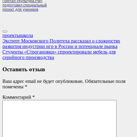
Портал «Культура.РФ»
подготовил специальный
проект для учеников
проекты
школа
Навигация
Previous
Эксперт Московского Политеха рассказал о сложностях
Post:
развития индустрии игр в России и потенциале рынка
по
Next
Студенты «Строгановки» спроектировали мебель для
записям
Post:
серийного производства
Оставить отзыв
Ваш адрес email не будет опубликован.
Обязательные поля
помечены
*
Комментарий
*