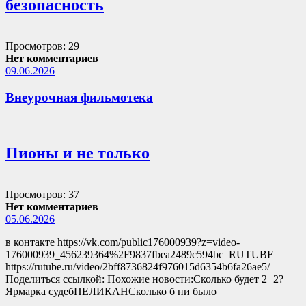
безопасность
Просмотров: 29
Нет комментариев
09.06.2026
Внеурочная фильмотека
Пионы и не только
Просмотров: 37
Нет комментариев
05.06.2026
в контакте https://vk.com/public176000939?z=video-
176000939_456239364%2F9837fbea2489c594bc RUTUBE
https://rutube.ru/video/2bff8736824f976015d6354b6fa26ae5/
Поделиться ссылкой: Похожие новости:Сколько будет 2+2?
Ярмарка судебПЕЛИКАНСколько б ни было