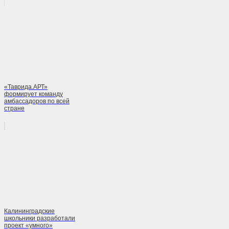
«Таврида.АРТ»
формирует команду
амбассадоров по всей
стране
Калининградские
школьники разработали
проект «умного»