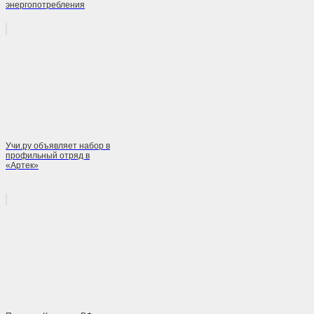
энергопотребления
Учи.ру объявляет набор в
профильный отряд в
«Артек»