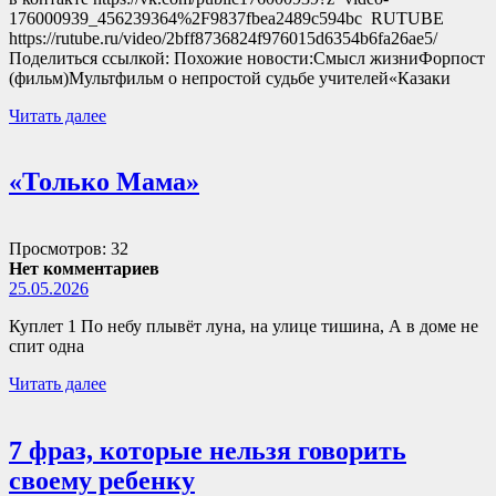
176000939_456239364%2F9837fbea2489c594bc RUTUBE
https://rutube.ru/video/2bff8736824f976015d6354b6fa26ae5/
Поделиться ссылкой: Похожие новости:Смысл жизниФорпост
(фильм)Мультфильм о непростой судьбе учителей«Казаки
Читать далее
«Только Мама»
Просмотров: 32
Нет комментариев
25.05.2026
Куплет 1 По небу плывёт луна, на улице тишина, А в доме не
спит одна
Читать далее
7 фраз, которые нельзя говорить
своему ребенку