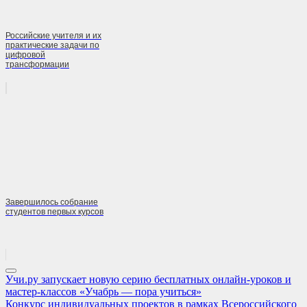
Российские учителя и их
практические задачи по
цифровой
трансформации
Завершилось собрание
студентов первых курсов
Навигация
Previous
Учи.ру запускает новую серию бесплатных онлайн-уроков и
Post:
мастер-классов «Учабрь — пора учиться»
по
Next
Конкурс индивидуальных проектов в рамках Всероссийского