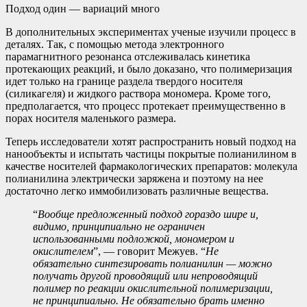
Подход один — вариаций много
В дополнительных экспериментах ученые изучили процесс в
деталях. Так, с помощью метода электронного
парамагнитного резонанса отслеживалась кинетика
протекающих реакций, и было доказано, что полимеризация
идет только на границе раздела твердого носителя
(силикагеля) и жидкого раствора мономера. Кроме того,
предполагается, что процесс протекает преимущественно в
порах носителя маленького размера.
Теперь исследователи хотят распространить новый подход на
нанообъекты и испытать частицы покрытые полианилином в
качестве носителей фармакологических препаратов: молекула
полианилина электрически заряжена и поэтому на нее
достаточно легко иммобилизовать различные вещества.
“
Вообще предложенный подход гораздо шире и,
видимо, принципиально не ограничен
использованными подложкой, мономером и
окислителем
”, — говорит Межуев. “
Не
обязательно синтезировать полианилин — можно
получать другой проводящий или непроводящий
полимер по реакции окислительной полимеризации,
не принципиально. Не обязательно брать именно