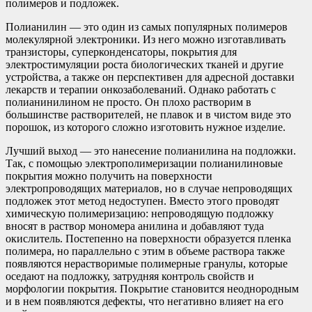
полимеров и подложек.
Полианилин — это один из самых популярных полимеров
молекулярной электроники. Из него можно изготавливать
транзисторы, суперконденсаторы, покрытия для
электростимуляции роста биологических тканей и другие
устройства, а также он перспективен для адресной доставки
лекарств и терапии онкозаболеваний. Однако работать с
полианинилином не просто. Он плохо растворим в
большинстве растворителей, не плавок и в чистом виде это
порошок, из которого сложно изготовить нужное изделие.
Лучший выход — это нанесение полианилина на подложки.
Так, с помощью электрополимеризации полианилиновые
покрытия можно получить на поверхности
электропроводящих материалов, но в случае непроводящих
подложек этот метод недоступен. Вместо этого проводят
химическую полимеризацию: непроводящую подложку
вносят в раствор мономера анилина и добавляют туда
окислитель. Постепенно на поверхности образуется пленка
полимера, но параллельно с этим в объеме раствора также
появляются нерастворимые полимерные гранулы, которые
оседают на подложку, затрудняя контроль свойств и
морфологии покрытия. Покрытие становится неоднородным
и в нем появляются дефекты, что негативно влияет на его