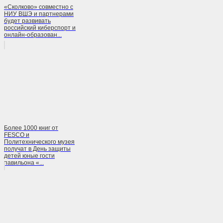
«Сколково» совместно с
НИУ ВШЭ и партнерами
будет развивать
российский киберспорт и
онлайн-образован...
Более 1000 книг от
FESCO и
Политехнического музея
получат в День защиты
детей юные гости
павильона «...