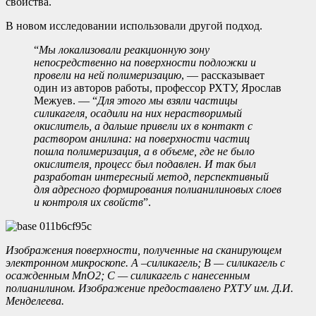
свойства.
В новом исследовании использовали другой подход.
“
Мы локализовали реакционную зону
непосредственно на поверхности подложки и
провели на ней полимеризацию
, — рассказывает
один из авторов работы, профессор РХТУ, Ярослав
Межуев. — “
Для этого мы взяли частицы
силикагеля, осадили на них нерастворимый
окислитель, а дальше привели их в контакт с
раствором анилина: на поверхности частиц
пошла полимеризация, а в объеме, где не было
окислителя, процесс был подавлен. И так был
разработан интересный метод, перспективный
для адресного формирования полианилиновых слоев
и контроля
их свойств
”.
Изображения поверхности, полученные на сканирующем
электронном микроскопе. А –силикагель; B — силикагель с
осажденным MnO2; С — силикагель с нанесенным
полианилином. Изображение предоставлено РХТУ им. Д.И.
Менделеева.