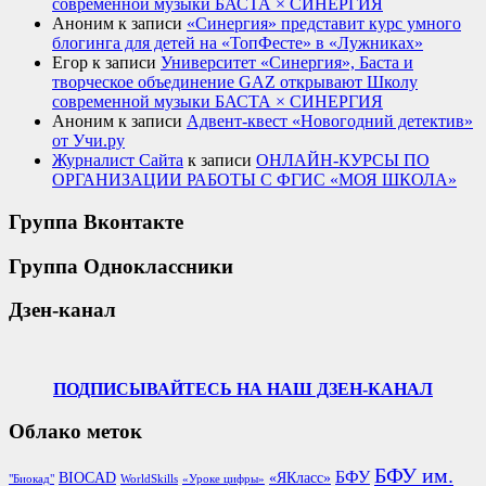
современной музыки БАСТА × СИНЕРГИЯ
Аноним
к записи
«Синергия» представит курс умного
блогинга для детей на «ТопФесте» в «Лужниках»
Егор
к записи
Университет «Синергия», Баста и
творческое объединение GAZ открывают Школу
современной музыки БАСТА × СИНЕРГИЯ
Аноним
к записи
Адвент-квест «Новогодний детектив»
от Учи.ру
Журналист Сайта
к записи
ОНЛАЙН-КУРСЫ ПО
ОРГАНИЗАЦИИ РАБОТЫ С ФГИС «МОЯ ШКОЛА»
Группа Вконтакте
Группа Одноклассники
Дзен-канал
ПОДПИСЫВАЙТЕСЬ НА НАШ ДЗЕН-КАНАЛ
Облако меток
БФУ им.
БФУ
BIOCAD
«ЯКласс»
"Биокад"
WorldSkills
«Уроке цифры»