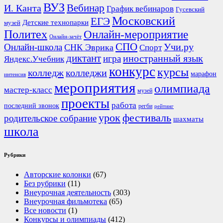
ВУЗ
Вебинар
И. Канта
График вебинаров
Гусевский
Московский
ЕГЭ
Детские технопарки
музей
Политех
Онлайн-мероприятие
Онлайн-зачёт
СПО
Онлайн-школа
Учи.ру
СНК Эврика
Спорт
диктант
иностранный язык
игра
Яндекс.Учебник
конкурс
курсы
колледж
колледжи
марафон
интенсив
мероприятия
олимпиада
мастер-класс
музей
проекты
работа
последний звонок
регби
рейтинг
урок
фестиваль
родительское собрание
шахматы
школа
Рубрики
Авторские колонки
(67)
Без рубрики
(11)
Внеурочная деятельность
(303)
Внеурочная фильмотека
(65)
Все новости
(1)
Конкурсы и олимпиады
(412)