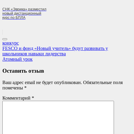
СНК «Эврика» разместил
новый дистанционный
курс по БПЛА
конкурс
Навигация
Previous
FESCO и фонд «Новый учитель» будут развивать у
Post:
школьников навыки лидерства
по
Next
Атомный урок
записям
Post:
Оставить отзыв
Ваш адрес email не будет опубликован.
Обязательные поля
помечены
*
Комментарий
*