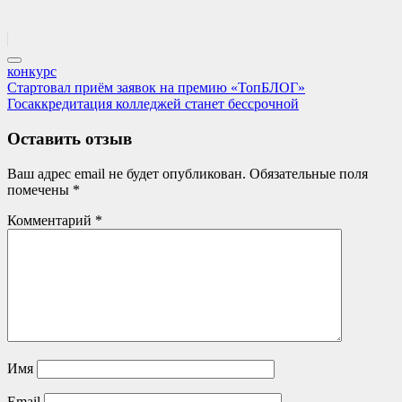
конкурс
Навигация
Previous
Стартовал приём заявок на премию «ТопБЛОГ»
Post:
Next
Госаккредитация колледжей станет бессрочной
по
Post:
записям
Оставить отзыв
Ваш адрес email не будет опубликован.
Обязательные поля
помечены
*
Комментарий
*
Имя
Email