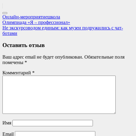
Онлайн-мероприятие
школа
Навигация
Previous
Олимпиада «Я – профессионал»
Post:
Next
Не экскурсоводом единым: как музеи подружились с чат-
по
Post:
ботами
записям
Оставить отзыв
Ваш адрес email не будет опубликован.
Обязательные поля
помечены
*
Комментарий
*
Имя
Email