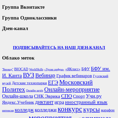
Группа Вконтакте
Группа Одноклассники
Дзен-канал
ПОДПИСЫВАЙТЕСЬ НА НАШ ДЗЕН-КАНАЛ
Облако меток
БФУ им.
БФУ
BIOCAD
«ЯКласс»
"Биокад"
WorldSkills
«Уроке цифры»
ВУЗ
Вебинар
И. Канта
График вебинаров
Гусевский
Московский
ЕГЭ
Детские технопарки
музей
Политех
Онлайн-мероприятие
Онлайн-зачёт
СПО
Онлайн-школа
Учи.ру
СНК Эврика
Спорт
диктант
иностранный язык
игра
Яндекс.Учебник
конкурс
курсы
колледж
колледжи
марафон
интенсив
мероприятия
олимпиада