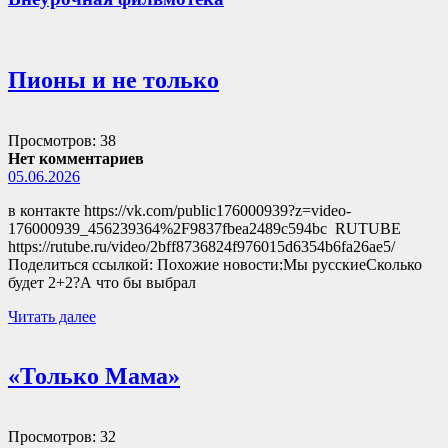
Пионы и не только
Просмотров: 38
Нет комментариев
05.06.2026
в контакте https://vk.com/public176000939?z=video-
176000939_456239364%2F9837fbea2489c594bc RUTUBE
https://rutube.ru/video/2bff8736824f976015d6354b6fa26ae5/
Поделиться ссылкой: Похожие новости:Мы русскиеСколько
будет 2+2?А что бы выбрал
Читать далее
«Только Мама»
Просмотров: 32