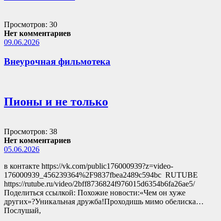
Просмотров: 30
Нет комментариев
09.06.2026
Внеурочная фильмотека
Пионы и не только
Просмотров: 38
Нет комментариев
05.06.2026
в контакте https://vk.com/public176000939?z=video-
176000939_456239364%2F9837fbea2489c594bc RUTUBE
https://rutube.ru/video/2bff8736824f976015d6354b6fa26ae5/
Поделиться ссылкой: Похожие новости:«Чем он хуже
других»?Уникальная дружба!Проходишь мимо обелиска…
Послушай,