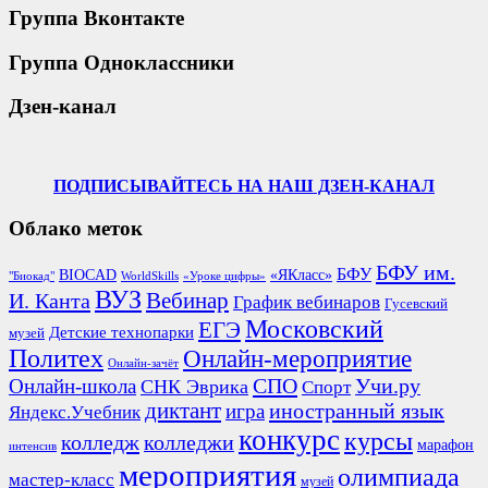
Группа Вконтакте
Группа Одноклассники
Дзен-канал
ПОДПИСЫВАЙТЕСЬ НА НАШ ДЗЕН-КАНАЛ
Облако меток
БФУ им.
БФУ
BIOCAD
«ЯКласс»
"Биокад"
WorldSkills
«Уроке цифры»
ВУЗ
Вебинар
И. Канта
График вебинаров
Гусевский
Московский
ЕГЭ
Детские технопарки
музей
Политех
Онлайн-мероприятие
Онлайн-зачёт
СПО
Онлайн-школа
Учи.ру
СНК Эврика
Спорт
диктант
иностранный язык
игра
Яндекс.Учебник
конкурс
курсы
колледж
колледжи
марафон
интенсив
мероприятия
олимпиада
мастер-класс
музей