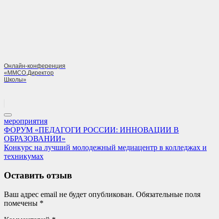
Онлайн-конференция
«ММСО.Директор
Школы»
мероприятия
Навигация
Previous
ФОРУМ «ПЕДАГОГИ РОССИИ: ИННОВАЦИИ В
Post:
ОБРАЗОВАНИИ»
по
Next
Конкурс на лучший молодежный медиацентр в колледжах и
записям
Post:
техникумах
Оставить отзыв
Ваш адрес email не будет опубликован.
Обязательные поля
помечены
*