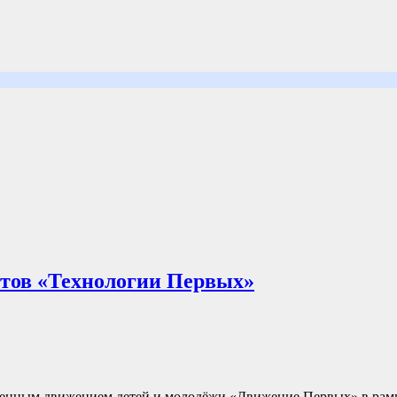
ктов «Технологии Первых»
енным движением детей и молодёжи «Движение Первых» в рамк