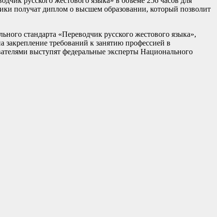
дчик русского жестового языка» в объеме 256 часов для
ики получат диплом о высшем образовании, который позволит
ьного стандарта «Переводчик русского жестового языка»,
 на закрепление требований к занятию профессией в
вателями выступят федеральные эксперты Национального