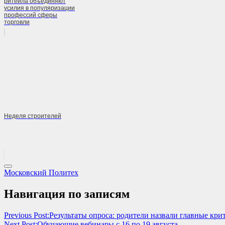
ритейла объединяют
усилия в популяризации
профессий сферы
торговли
Неделя строителей
Московский Политех
Навигация по записям
Previous Post:
Результаты опроса: родители назвали главные кр
Next Post:
Обучающие вебинары с 16 по 19 августа