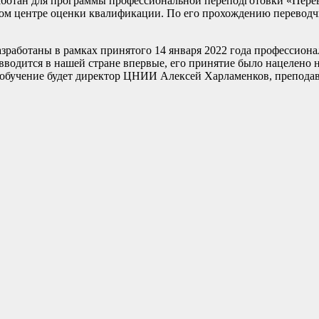
ботан для программы профессиональной переподготовки «Перево
ном центре оценки квалификации. По его прохождению переводч
аботаны в рамках принятого 14 января 2022 года профессионал
т вводится в нашей стране впервые, его принятие было нацелено
 обучение будет директор ЦНИИ Алексей Харламенков, препода