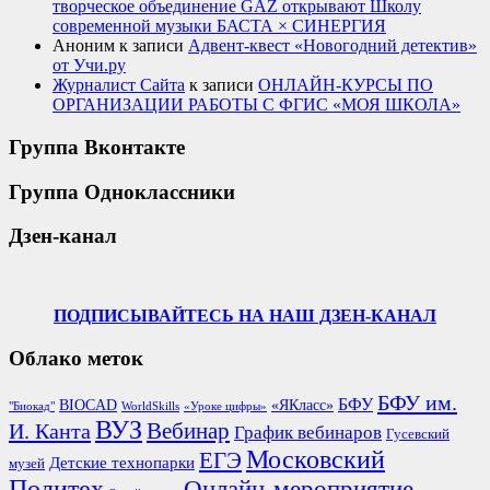
творческое объединение GAZ открывают Школу
современной музыки БАСТА × СИНЕРГИЯ
Аноним
к записи
Адвент-квест «Новогодний детектив»
от Учи.ру
Журналист Сайта
к записи
ОНЛАЙН-КУРСЫ ПО
ОРГАНИЗАЦИИ РАБОТЫ С ФГИС «МОЯ ШКОЛА»
Группа Вконтакте
Группа Одноклассники
Дзен-канал
ПОДПИСЫВАЙТЕСЬ НА НАШ ДЗЕН-КАНАЛ
Облако меток
БФУ им.
БФУ
BIOCAD
«ЯКласс»
"Биокад"
WorldSkills
«Уроке цифры»
ВУЗ
Вебинар
И. Канта
График вебинаров
Гусевский
Московский
ЕГЭ
Детские технопарки
музей
Политех
Онлайн-мероприятие