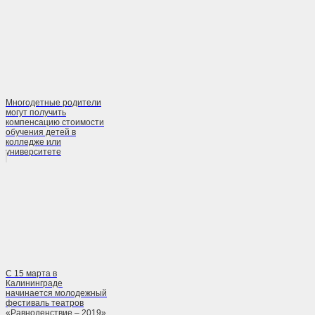
Многодетные родители
могут получить
компенсацию стоимости
обучения детей в
колледже или
университете
С 15 марта в
Калининграде
начинается молодежный
фестиваль театров
«Равноденствие – 2019»