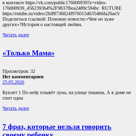
в контакте https://vk.com/public176000939?z=video-
176000939_456239364%2F9837fbea2489c594bc RUTUBE
https://rutube.ru/video/2bff8736824f976015d6354b6fa26ae5/
Поделиться ссылкой: Похожие новости:«Чем он хуже
других»?История о настоящей любви,
Читать далее
«Только Мама»
Просмотров: 32
Нет комментариев
25.05.2026
Куплет 1 По небу плывёт луна, на улице тишина, А в доме не
спит одна
Читать далее
7 фраз, которые нельзя говорить
своему ребенку