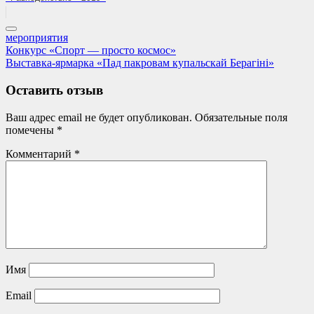
мероприятия
Навигация
Previous
Конкурс «Спорт — просто космос»
Post:
Next
Выставка-ярмарка «Пад пакровам купальскай Берагіні»
по
Post:
записям
Оставить отзыв
Ваш адрес email не будет опубликован.
Обязательные поля
помечены
*
Комментарий
*
Имя
Email