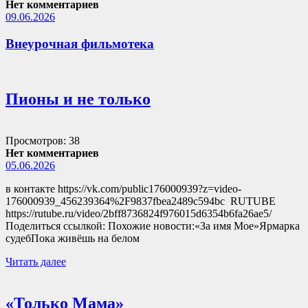
Нет комментариев
09.06.2026
Внеурочная фильмотека
Пионы и не только
Просмотров: 38
Нет комментариев
05.06.2026
в контакте https://vk.com/public176000939?z=video-
176000939_456239364%2F9837fbea2489c594bc RUTUBE
https://rutube.ru/video/2bff8736824f976015d6354b6fa26ae5/
Поделиться ссылкой: Похожие новости:«За имя Мое»Ярмарка
судебПока живёшь на белом
Читать далее
«Только Мама»