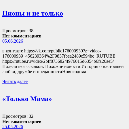
Пионы и не только
Просмотров: 38
Нет комментариев
05.06.2026
в контакте https://vk.com/public176000939?z=video-
176000939_456239364%2F9837fbea2489c594bc RUTUBE
https://rutube.ru/video/2bff8736824f976015d6354b6fa26ae5/
Поделиться ссылкой: Похожие новости:История о настоящей
любви, дружбе и преданностиНовогодняя
Читать далее
«Только Мама»
Просмотров: 32
Нет комментариев
25.05.2026