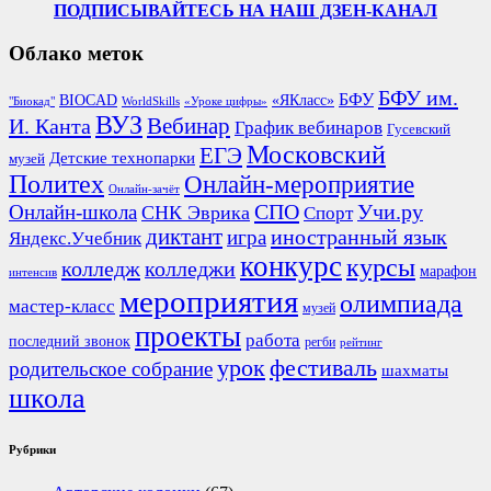
ПОДПИСЫВАЙТЕСЬ НА НАШ ДЗЕН-КАНАЛ
Облако меток
БФУ им.
БФУ
BIOCAD
«ЯКласс»
"Биокад"
WorldSkills
«Уроке цифры»
ВУЗ
Вебинар
И. Канта
График вебинаров
Гусевский
Московский
ЕГЭ
Детские технопарки
музей
Политех
Онлайн-мероприятие
Онлайн-зачёт
СПО
Онлайн-школа
Учи.ру
СНК Эврика
Спорт
диктант
иностранный язык
игра
Яндекс.Учебник
конкурс
курсы
колледж
колледжи
марафон
интенсив
мероприятия
олимпиада
мастер-класс
музей
проекты
работа
последний звонок
регби
рейтинг
урок
фестиваль
родительское собрание
шахматы
школа
Рубрики