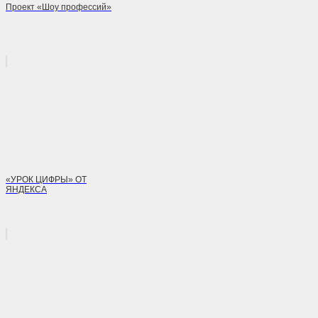
Проект «Шоу профессий»
«УРОК ЦИФРЫ» ОТ
ЯНДЕКСА