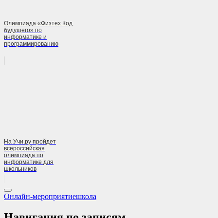
Олимпиада «Физтех.Код
будущего» по
информатике и
программированию
На Учи.ру пройдет
всероссийская
олимпиада по
информатике для
школьников
Онлайн-мероприятие
школа
Навигация по записям