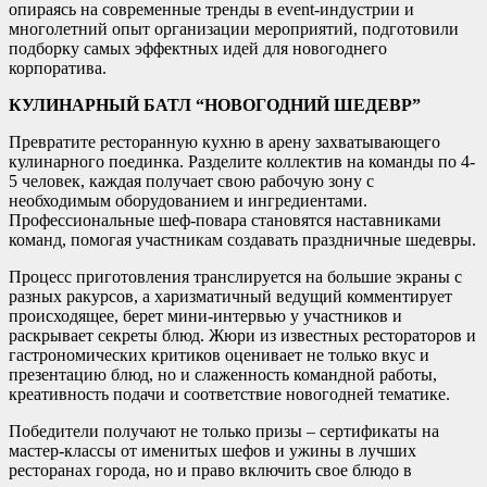
опираясь на современные тренды в event-индустрии и
многолетний опыт организации мероприятий, подготовили
подборку самых эффектных идей для новогоднего
корпоратива.
КУЛИНАРНЫЙ БАТЛ “НОВОГОДНИЙ ШЕДЕВР”
Превратите ресторанную кухню в арену захватывающего
кулинарного поединка. Разделите коллектив на команды по 4-
5 человек, каждая получает свою рабочую зону с
необходимым оборудованием и ингредиентами.
Профессиональные шеф-повара становятся наставниками
команд, помогая участникам создавать праздничные шедевры.
Процесс приготовления транслируется на большие экраны с
разных ракурсов, а харизматичный ведущий комментирует
происходящее, берет мини-интервью у участников и
раскрывает секреты блюд. Жюри из известных рестораторов и
гастрономических критиков оценивает не только вкус и
презентацию блюд, но и слаженность командной работы,
креативность подачи и соответствие новогодней тематике.
Победители получают не только призы – сертификаты на
мастер-классы от именитых шефов и ужины в лучших
ресторанах города, но и право включить свое блюдо в