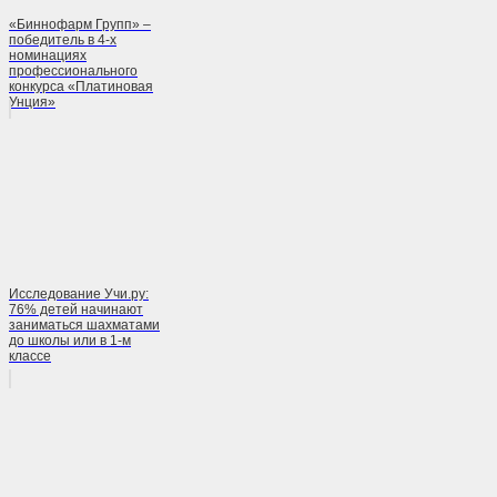
«Биннофарм Групп» –
победитель в 4-х
номинациях
профессионального
конкурса «Платиновая
Унция»
Исследование Учи.ру:
76% детей начинают
заниматься шахматами
до школы или в 1-м
классе