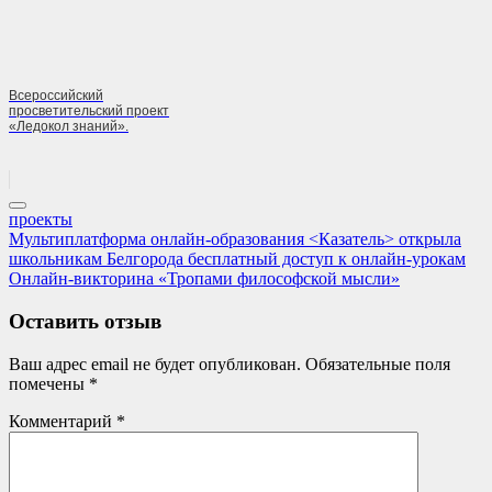
Всероссийский
просветительский проект
«Ледокол знаний».
проекты
Навигация
Previous
Мультиплатформа онлайн-образования <Казатель> открыла
Post:
школьникам Белгорода бесплатный доступ к онлайн-урокам
по
Next
Онлайн-викторина «Тропами философской мысли»
записям
Post:
Оставить отзыв
Ваш адрес email не будет опубликован.
Обязательные поля
помечены
*
Комментарий
*