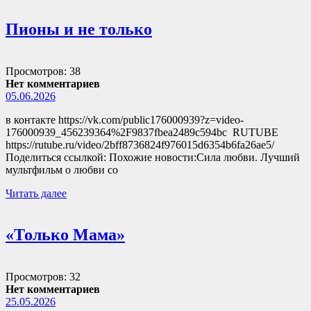
Пионы и не только
Просмотров: 38
Нет комментариев
05.06.2026
в контакте https://vk.com/public176000939?z=video-
176000939_456239364%2F9837fbea2489c594bc RUTUBE
https://rutube.ru/video/2bff8736824f976015d6354b6fa26ae5/
Поделиться ссылкой: Похожие новости:Сила любви. Лучший
мультфильм о любви со
Читать далее
«Только Мама»
Просмотров: 32
Нет комментариев
25.05.2026