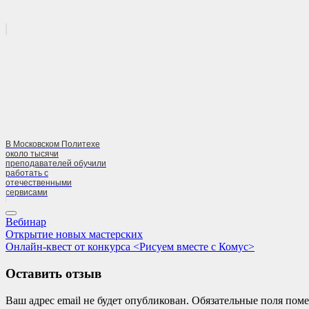
В Московском Политехе
около тысячи
преподавателей обучили
работать с
отечественными
сервисами
Вебинар
Навигация
Previous
Открытие новых мастерских
Post:
Next
Онлайн-квест от конкурса <Рисуем вместе с Комус>
по
Post:
записям
Оставить отзыв
Ваш адрес email не будет опубликован.
Обязательные поля пом