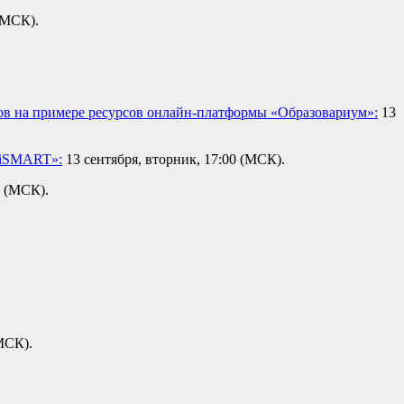
(МСК).
ов на примере ресурсов онлайн-платформы «Образовариум»:
13
«iSMART»:
13 сентября, вторник, 17:00 (МСК).
0 (МСК).
(МСК).