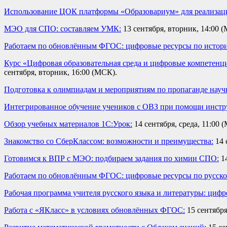
Использование ЦОК платформы «Образовариум» для реализа
МЭО для СПО: составляем УМК:
13 сентября, вторник, 14:00 
Работаем по обновлённым ФГОС: цифровые ресурсы по истор
Курс «Цифровая образовательная среда и цифровые компетенц
сентября, вторник, 16:00 (МСК).
Подготовка к олимпиадам и мероприятиям по пропаганде нау
Интегрированное обучение учеников с ОВЗ при помощи инст
Обзор учебных материалов 1С:Урок:
14 сентября, среда, 11:00 
Знакомство со СберКлассом: возможности и преимущества:
14 
Готовимся к ВПР с МЭО: подбираем задания по химии СПО:
14
Работаем по обновлённым ФГОС: цифровые ресурсы по русском
Рабочая программа учителя русского языка и литературы: цифр
Работа с «ЯКласс» в условиях обновлённых ФГОС:
15 сентября