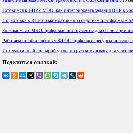
Развитие математической грамотности с Облаком знаний:
15 се
Готовимся к ВПР с МЭО: как интегрировать задания ВПР в уро
Подготовка к ВПР по математике по средствам платформы «i
Знакомимся с МЭО: цифровые инструменты для реализации ин
Работаем по обновлённым ФГОС: цифровые ресурсы по геогра
Интерактивный сценарий урока по русскому языку для учител
Поделиться ссылкой: