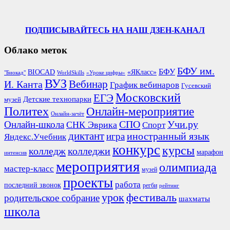
ПОДПИСЫВАЙТЕСЬ НА НАШ ДЗЕН-КАНАЛ
Облако меток
БФУ им.
БФУ
BIOCAD
«ЯКласс»
"Биокад"
WorldSkills
«Уроке цифры»
ВУЗ
Вебинар
И. Канта
График вебинаров
Гусевский
Московский
ЕГЭ
Детские технопарки
музей
Политех
Онлайн-мероприятие
Онлайн-зачёт
СПО
Онлайн-школа
Учи.ру
СНК Эврика
Спорт
диктант
иностранный язык
игра
Яндекс.Учебник
конкурс
курсы
колледж
колледжи
марафон
интенсив
мероприятия
олимпиада
мастер-класс
музей
проекты
работа
последний звонок
регби
рейтинг
урок
фестиваль
родительское собрание
шахматы
школа