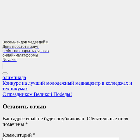
Восемь видов медведей и
День простоты ждут
ребят на открытых уроках
онлайн-платформы
Novakid
олимпиада
Навигация
Previous
Конкурс на лучший молодежный медиацентр в колледжах и
Post:
техникумах
по
Next
С праздником Великой Победы!
записям
Post:
Оставить отзыв
Ваш адрес email не будет опубликован.
Обязательные поля
помечены
*
Комментарий
*