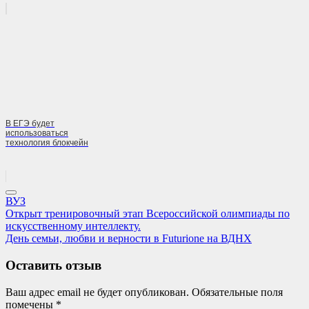
В ЕГЭ будет
использоваться
технология блокчейн
ВУЗ
Навигация
Previous
Открыт тренировочный этап Всероссийской олимпиады по
Post:
искусственному интеллекту.
по
Next
День семьи, любви и верности в Futurione на ВДНХ
записям
Post:
Оставить отзыв
Ваш адрес email не будет опубликован.
Обязательные поля
помечены
*