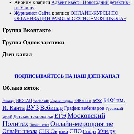
Аноним
к записи
Адвент-квест «Новогодний детектив»
от Учи.ру
Журналист Сайта
к записи
ОНЛАЙН-КУРСЫ ПО
ОРГАНИЗАЦИИ РАБОТЫ С ФГИС «МОЯ ШКОЛА»
Группа Вконтакте
Группа Одноклассники
Дзен-канал
ПОДПИСЫВАЙТЕСЬ НА НАШ ДЗЕН-КАНАЛ
Облако меток
БФУ им.
БФУ
BIOCAD
«ЯКласс»
"Биокад"
WorldSkills
«Уроке цифры»
ВУЗ
Вебинар
И. Канта
График вебинаров
Гусевский
Московский
ЕГЭ
Детские технопарки
музей
Политех
Онлайн-мероприятие
Онлайн-зачёт
СПО
Онлайн-школа
Учи.ру
СНК Эврика
Спорт