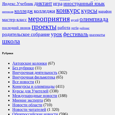
диктант
иностранный язык
игра
Яндекс.Учебник
конкурс
курсы
колледж
колледжи
марафон
интенсив
мероприятия
олимпиада
мастер-класс
музей
проекты
работа
последний звонок
регби
рейтинг
урок
фестиваль
родительское собрание
шахматы
школа
Рубрики
Авторские колонки
(67)
Без рубрики
(11)
Внеурочная деятельность
(302)
Внеурочная фильмотека
(65)
Все новости
(1)
Конкурсы и олимпиады
(411)
Курсы для Учителей
(338)
Международные новости
(188)
Мнение эксперта
(50)
Новости области
(710)
Новости читателей
(1 320)
Общероссийские новости
(596)