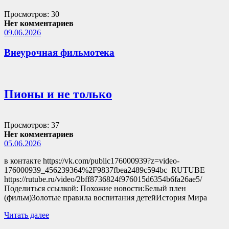
Просмотров: 30
Нет комментариев
09.06.2026
Внеурочная фильмотека
Пионы и не только
Просмотров: 37
Нет комментариев
05.06.2026
в контакте https://vk.com/public176000939?z=video-
176000939_456239364%2F9837fbea2489c594bc RUTUBE
https://rutube.ru/video/2bff8736824f976015d6354b6fa26ae5/
Поделиться ссылкой: Похожие новости:Белый плен
(фильм)Золотые правила воспитания детейИстория Мира
Читать далее