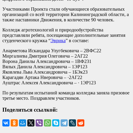
Участниками Проекта стали обучающиеся образовательных
организаций со всей территории Калининградской области, а
также наставники Движения, в количестве 90 человек.
Колледж агротехнологий и природообустройства
представляли ребята, посещающие дополнительные занятия
студенческого кружка “
Эврика
” в составе:
Анарметова Искандара Улугбековича – 2ВФС22
Миргалиева Дмитрия Олеговича – 2АГ22
Ворона Данилы Александровича – 1ВФ231
Вялых Данила Александровича – 1ЭР123
Яковлева Льва Александровича – 1БЭк23
Карагадян Артака Нверовича – ·2АГ22
Ауштрас Алексея Александровича – · 1ЭР123
По результатам испытаний команда колледжа заняла призовое
третье место. Поздравлем участников.
Поделиться ссылкой: