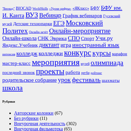
БФУ им.
БФУ
BIOCAD
«ЯКласс»
"Биокад"
WorldSkills
«Уроке цифры»
ВУЗ
Вебинар
И. Канта
График вебинаров
Гусевский
Московский
ЕГЭ
Детские технопарки
музей
Политех
Онлайн-мероприятие
Онлайн-зачёт
СПО
Онлайн-школа
Учи.ру
СНК Эврика
Спорт
диктант
иностранный язык
игра
Яндекс.Учебник
конкурс
курсы
колледж
колледжи
марафон
интенсив
мероприятия
олимпиада
мастер-класс
музей
проекты
работа
последний звонок
регби
рейтинг
урок
фестиваль
родительское собрание
шахматы
школа
Рубрики
Авторские колонки
(67)
Без рубрики
(11)
Внеурочная деятельность
(302)
Внеурочная фильмотека
(65)