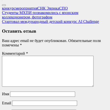
конкурс
мероприятия
СНК Эврика
СПО
Навигация
Previous
Студенты МХПИ познакомились с японским
Post:
коллекционером, фотографом
по
Next
Стартовал международный детский конкурс AI Challenge
записям
Post:
Оставить отзыв
Ваш адрес email не будет опубликован.
Обязательные поля
помечены
*
Комментарий
*
Имя
Email