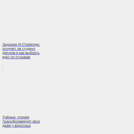
Задания AI Challenge:
получит ли студент
диплом и как выбрать
курс по отзывам
Учёные: чтение
трансформирует мозг
даже у взрослых