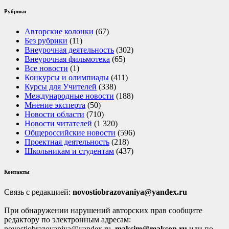
Рубрики
Авторские колонки
(67)
Без рубрики
(11)
Внеурочная деятельность
(302)
Внеурочная фильмотека
(65)
Все новости
(1)
Конкурсы и олимпиады
(411)
Курсы для Учителей
(338)
Международные новости
(188)
Мнение эксперта
(50)
Новости области
(710)
Новости читателей
(1 320)
Общероссийские новости
(596)
Проектная деятельность
(218)
Школьникам и студентам
(437)
Контакты
Связь с редакцией:
novostiobrazovaniya@yandex.ru
При обнаружении нарушений авторских прав сообщите
редактору по электронным адресам:
novostiobrazovaniya@yandex.ru,
maksim@makson.ru
или по