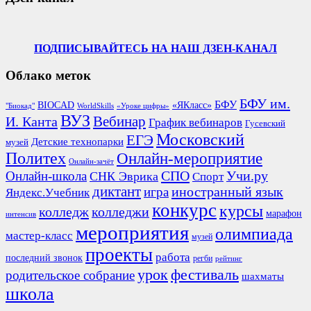
ПОДПИСЫВАЙТЕСЬ НА НАШ ДЗЕН-КАНАЛ
Облако меток
БФУ им.
БФУ
BIOCAD
«ЯКласс»
"Биокад"
WorldSkills
«Уроке цифры»
ВУЗ
Вебинар
И. Канта
График вебинаров
Гусевский
Московский
ЕГЭ
Детские технопарки
музей
Политех
Онлайн-мероприятие
Онлайн-зачёт
СПО
Онлайн-школа
Учи.ру
СНК Эврика
Спорт
диктант
иностранный язык
игра
Яндекс.Учебник
конкурс
курсы
колледж
колледжи
марафон
интенсив
мероприятия
олимпиада
мастер-класс
музей
проекты
работа
последний звонок
регби
рейтинг
урок
фестиваль
родительское собрание
шахматы
школа