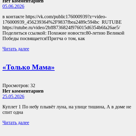
Нет комментариев
05.06.2026
в контакте https://vk.com/public176000939?z=video-
176000939_456239364%2F9837fbea2489c594bc RUTUBE
https://rutube.ru/video/2bff8736824f976015d6354b6fa26ae5/
Поделиться ссылкой: Похожие новости:80-летию Великой
Победы посвящается!Притча о том, как
Читать далее
«Только Мама»
Просмотров: 32
Нет комментариев
25.05.2026
Куплет 1 По небу плывёт луна, на улице тишина, А в доме не
спит одна
Читать далее