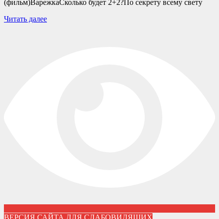
(фильм)ВарежкаСколько будет 2+2?По секрету всему свету
Читать далее
ВЕРСИЯ САЙТА ДЛЯ СЛАБОВИДЯЩИХ