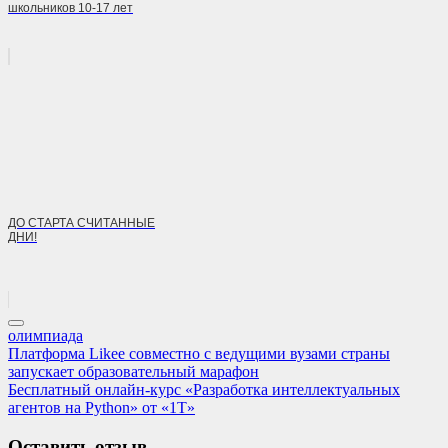
школьников 10-17 лет
ДО СТАРТА СЧИТАННЫЕ
ДНИ!
олимпиада
Навигация
Previous
Платформа Likee совместно с ведущими вузами страны
Post:
запускает образовательный марафон
по
Next
Бесплатный онлайн-курс «Разработка интеллектуальных
записям
Post:
агентов на Python» от «1Т»
Оставить отзыв