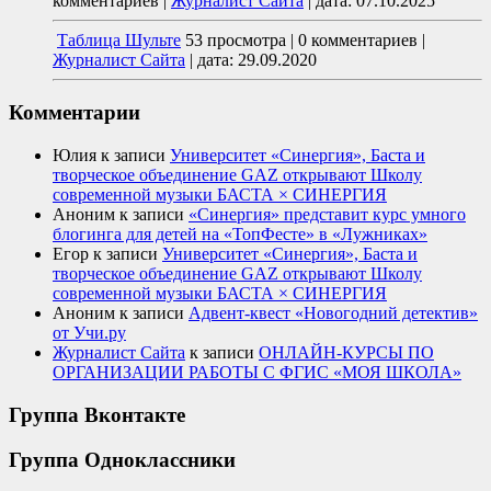
комментариев
|
Журналист Сайта
|
дата: 07.10.2025
Таблица Шульте
53 просмотра
|
0 комментариев
|
Журналист Сайта
|
дата: 29.09.2020
Комментарии
Юлия
к записи
Университет «Синергия», Баста и
творческое объединение GAZ открывают Школу
современной музыки БАСТА × СИНЕРГИЯ
Аноним
к записи
«Синергия» представит курс умного
блогинга для детей на «ТопФесте» в «Лужниках»
Егор
к записи
Университет «Синергия», Баста и
творческое объединение GAZ открывают Школу
современной музыки БАСТА × СИНЕРГИЯ
Аноним
к записи
Адвент-квест «Новогодний детектив»
от Учи.ру
Журналист Сайта
к записи
ОНЛАЙН-КУРСЫ ПО
ОРГАНИЗАЦИИ РАБОТЫ С ФГИС «МОЯ ШКОЛА»
Группа Вконтакте
Группа Одноклассники