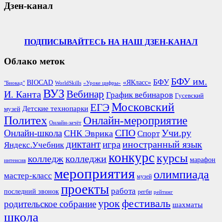
Дзен-канал
ПОДПИСЫВАЙТЕСЬ НА НАШ ДЗЕН-КАНАЛ
Облако меток
БФУ им.
БФУ
BIOCAD
«ЯКласс»
"Биокад"
WorldSkills
«Уроке цифры»
ВУЗ
Вебинар
И. Канта
График вебинаров
Гусевский
Московский
ЕГЭ
Детские технопарки
музей
Политех
Онлайн-мероприятие
Онлайн-зачёт
СПО
Онлайн-школа
Учи.ру
СНК Эврика
Спорт
диктант
иностранный язык
игра
Яндекс.Учебник
конкурс
курсы
колледж
колледжи
марафон
интенсив
мероприятия
олимпиада
мастер-класс
музей
проекты
работа
последний звонок
регби
рейтинг
урок
фестиваль
родительское собрание
шахматы
школа