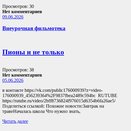
Просмотров: 30
Нет комментариев
09.06.2026
Внеурочная фильмотека
Пионы и не только
Просмотров: 38
Нет комментариев
05.06.2026
в контакте https://vk.com/public176000939?z=video-
176000939_456239364%2F9837fbea2489c594bc RUTUBE
https://rutube.ru/video/2bff8736824f976015d6354b6fa26ae5/
Поделиться ссылкой: Похожие новости:Завтрак на
травеНачалась школа Что нужно знать,
Читать далее