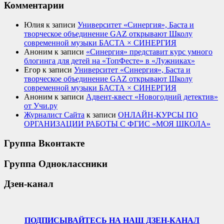
Комментарии
Юлия
к записи
Университет «Синергия», Баста и
творческое объединение GAZ открывают Школу
современной музыки БАСТА × СИНЕРГИЯ
Аноним
к записи
«Синергия» представит курс умного
блогинга для детей на «ТопФесте» в «Лужниках»
Егор
к записи
Университет «Синергия», Баста и
творческое объединение GAZ открывают Школу
современной музыки БАСТА × СИНЕРГИЯ
Аноним
к записи
Адвент-квест «Новогодний детектив»
от Учи.ру
Журналист Сайта
к записи
ОНЛАЙН-КУРСЫ ПО
ОРГАНИЗАЦИИ РАБОТЫ С ФГИС «МОЯ ШКОЛА»
Группа Вконтакте
Группа Одноклассники
Дзен-канал
ПОДПИСЫВАЙТЕСЬ НА НАШ ДЗЕН-КАНАЛ