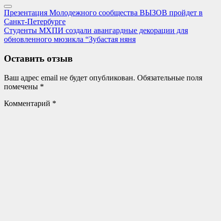
Навигация
Previous
Презентация Молодежного сообщества ВЫЗОВ пройдет в
Post:
Санкт-Петербурге
по
Next
Студенты МХПИ создали авангардные декорации для
записям
Post:
обновленного мюзикла “Зубастая няня
Оставить отзыв
Ваш адрес email не будет опубликован.
Обязательные поля
помечены
*
Комментарий
*