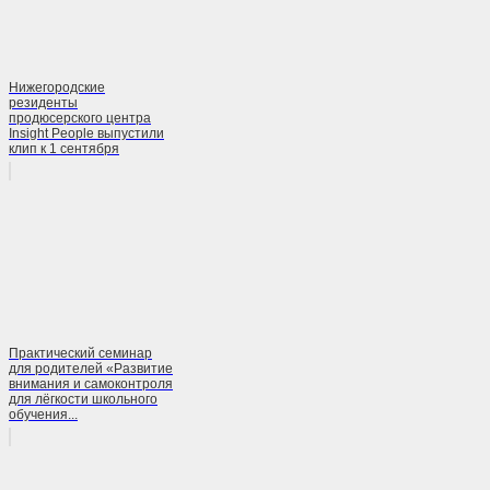
Нижегородские
резиденты
продюсерского центра
Insight People выпустили
клип к 1 сентября
Практический семинар
для родителей «Развитие
внимания и самоконтроля
для лёгкости школьного
обучения...