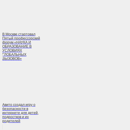
В Москве стартовал
Пятый профессорский
форум «НАУКА И
ОБРАЗОВАНИЕ В
УСЛОВИЯХ
ГЛОБАЛЬНЫХ
ВЫЗОВОВ»
Авито создал игру о
безопасности в
интернете для детей,
подростков и их
родителей