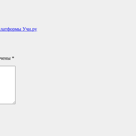
-платформы Учи.ру
ечены
*