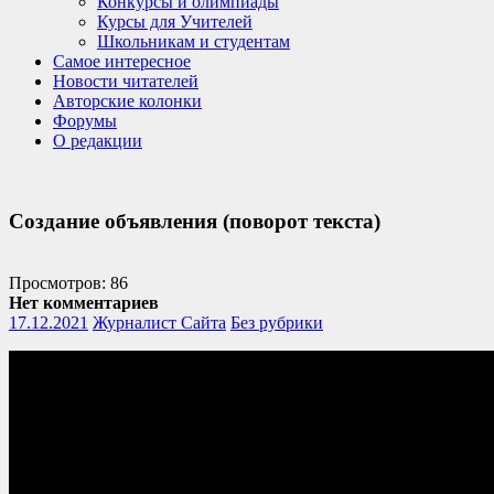
Конкурсы и олимпиады
Курсы для Учителей
Школьникам и студентам
Самое интересное
Новости читателей
Авторские колонки
Форумы
О редакции
Создание объявления (поворот текста)
Просмотров: 86
Нет комментариев
17.12.2021
Журналист Сайта
Без рубрики