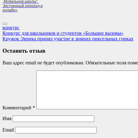
„Мобильной школы“.
Экстренный переход в
онлайн»
конкурс
Навигация
Previous
Конкурс для школьников и студентов «Большие вызовы»
Post:
Next
Кружок Эврика принял участие в зимних пиксельных гонках
по
Post:
записям
Оставить отзыв
Ваш адрес email не будет опубликован.
Обязательные поля пом
Комментарий
*
Имя
Email