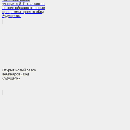
учащихся 8-11 классов на
летние образовательные
программы проекта «Код
будущего».
Открыт новый сезон
вебинаров «Код
будущего»