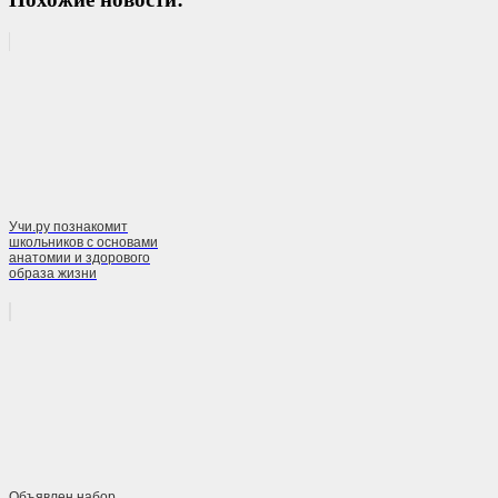
Учи.ру познакомит
школьников с основами
анатомии и здорового
образа жизни
Объявлен набор