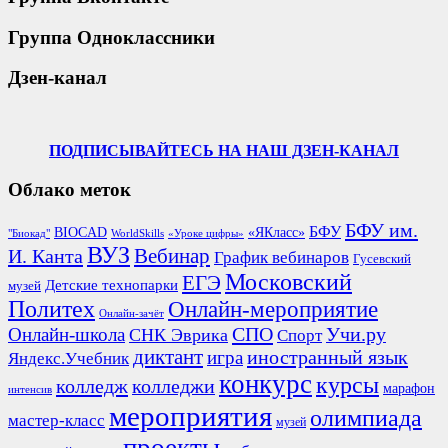
Группа Одноклассники
Дзен-канал
ПОДПИСЫВАЙТЕСЬ НА НАШ ДЗЕН-КАНАЛ
Облако меток
БФУ им.
БФУ
BIOCAD
«ЯКласс»
"Биокад"
WorldSkills
«Уроке цифры»
ВУЗ
Вебинар
И. Канта
График вебинаров
Гусевский
Московский
ЕГЭ
Детские технопарки
музей
Политех
Онлайн-мероприятие
Онлайн-зачёт
СПО
Онлайн-школа
Учи.ру
СНК Эврика
Спорт
диктант
иностранный язык
игра
Яндекс.Учебник
конкурс
курсы
колледж
колледжи
марафон
интенсив
мероприятия
олимпиада
мастер-класс
музей