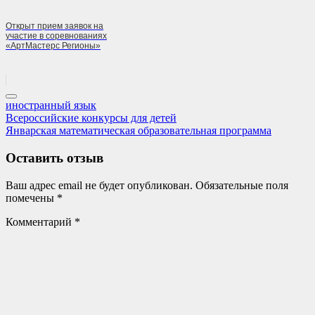
Открыт прием заявок на
участие в соревнованиях
«АртМастерс Регионы»
иностранный язык
Навигация
Previous
Всероссийские конкурсы для детей
Post:
Next
Январская математическая образовательная программа
по
Post:
записям
Оставить отзыв
Ваш адрес email не будет опубликован.
Обязательные поля
помечены
*
Комментарий
*