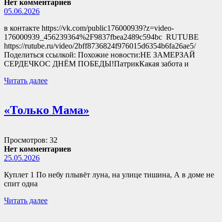
Нет комментариев
05.06.2026
в контакте https://vk.com/public176000939?z=video-
176000939_456239364%2F9837fbea2489c594bc RUTUBE
https://rutube.ru/video/2bff8736824f976015d6354b6fa26ae5/
Поделиться ссылкой: Похожие новости:НЕ ЗАМЕРЗАЙ
СЕРДЕЧКОС ДНЁМ ПОБЕДЫ!ПатрикКакая забота и
Читать далее
«Только Мама»
Просмотров: 32
Нет комментариев
25.05.2026
Куплет 1 По небу плывёт луна, на улице тишина, А в доме не
спит одна
Читать далее