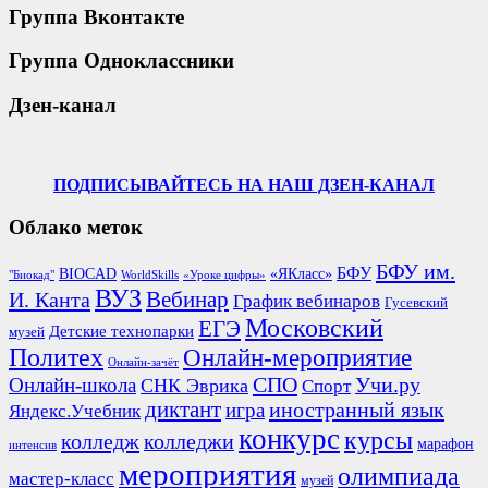
Группа Вконтакте
Группа Одноклассники
Дзен-канал
ПОДПИСЫВАЙТЕСЬ НА НАШ ДЗЕН-КАНАЛ
Облако меток
БФУ им.
БФУ
BIOCAD
«ЯКласс»
"Биокад"
WorldSkills
«Уроке цифры»
ВУЗ
Вебинар
И. Канта
График вебинаров
Гусевский
Московский
ЕГЭ
Детские технопарки
музей
Политех
Онлайн-мероприятие
Онлайн-зачёт
СПО
Онлайн-школа
Учи.ру
СНК Эврика
Спорт
диктант
иностранный язык
игра
Яндекс.Учебник
конкурс
курсы
колледж
колледжи
марафон
интенсив
мероприятия
олимпиада
мастер-класс
музей