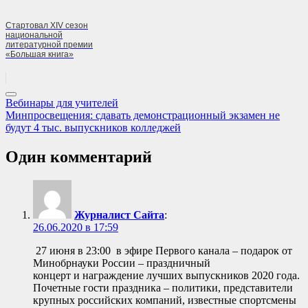
Стартовал XIV сезон
национальной
литературной премии
«Большая книга»
Навигация
Previous
Вебинары для учителей
Post:
Next
Минпросвещения: сдавать демонстрационный экзамен не
по
Post:
будут 4 тыс. выпускников колледжей
записям
Один комментарий
Журналист Сайта
:
26.06.2020 в 17:59
27 июня в 23:00 в эфире Первого канала – подарок от
Минобрнауки России – праздничный
концерт и награждение лучших выпускников 2020 года.
Почетные гости праздника – политики, представители
крупных российских компаний, известные спортсмены