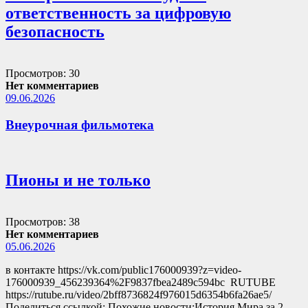
ответственность за цифровую
безопасность
Просмотров: 30
Нет комментариев
09.06.2026
Внеурочная фильмотека
Пионы и не только
Просмотров: 38
Нет комментариев
05.06.2026
в контакте https://vk.com/public176000939?z=video-
176000939_456239364%2F9837fbea2489c594bc RUTUBE
https://rutube.ru/video/2bff8736824f976015d6354b6fa26ae5/
Поделиться ссылкой: Похожие новости:История Мира за 2