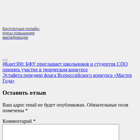
Бесплатные онлайн-
курсы повышения
квалификации
Навигация
Previous
#Кант300: БФУ приглашает школьников и студентов СПО
Post:
принять участие в творческом конкурсе
по
Next
Эстафета передачи флага Всероссийского конкурса «Мастер
записям
Post:
Года»
Оставить отзыв
Ваш адрес email не будет опубликован.
Обязательные поля
помечены
*
Комментарий
*