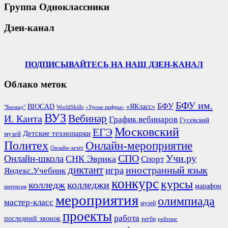
Группа Одноклассники
Дзен-канал
ПОДПИСЫВАЙТЕСЬ НА НАШ ДЗЕН-КАНАЛ
Облако меток
БФУ им.
БФУ
BIOCAD
«ЯКласс»
"Биокад"
WorldSkills
«Уроке цифры»
ВУЗ
Вебинар
И. Канта
График вебинаров
Гусевский
Московский
ЕГЭ
Детские технопарки
музей
Политех
Онлайн-мероприятие
Онлайн-зачёт
СПО
Онлайн-школа
Учи.ру
СНК Эврика
Спорт
диктант
иностранный язык
игра
Яндекс.Учебник
конкурс
курсы
колледж
колледжи
марафон
интенсив
мероприятия
олимпиада
мастер-класс
музей
проекты
работа
последний звонок
регби
рейтинг