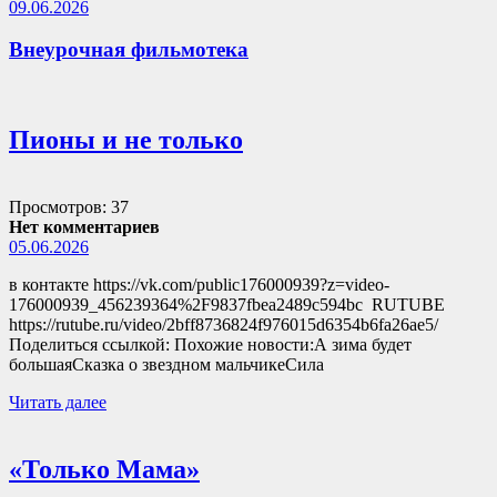
09.06.2026
Внеурочная фильмотека
Пионы и не только
Просмотров: 37
Нет комментариев
05.06.2026
в контакте https://vk.com/public176000939?z=video-
176000939_456239364%2F9837fbea2489c594bc RUTUBE
https://rutube.ru/video/2bff8736824f976015d6354b6fa26ae5/
Поделиться ссылкой: Похожие новости:А зима будет
большаяСказка о звездном мальчикеСила
Читать далее
«Только Мама»