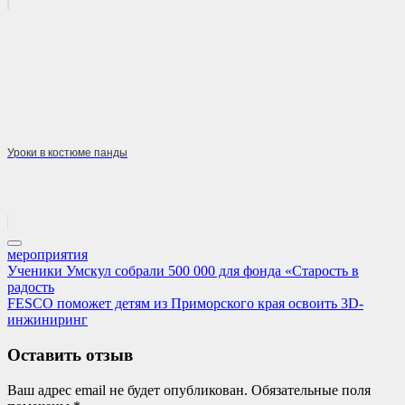
Уроки в костюме панды
мероприятия
Навигация
Previous
Ученики Умскул собрали 500 000 для фонда «Старость в
Post:
радость
по
Next
FESCO поможет детям из Приморского края освоить 3D-
записям
Post:
инжиниринг
Оставить отзыв
Ваш адрес email не будет опубликован.
Обязательные поля