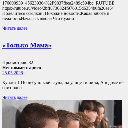
176000939_456239364%2F9837fbea2489c594bc RUTUBE
https://rutube.ru/video/2bff8736824f976015d6354b6fa26ae5/
Поделиться ссылкой: Похожие новости:Какая забота и
нежностьНачалась школа Что нужно
Читать далее
«Только Мама»
Просмотров: 32
Нет комментариев
25.05.2026
Куплет 1 По небу плывёт луна, на улице тишина, А в доме не
спит одна
Читать далее