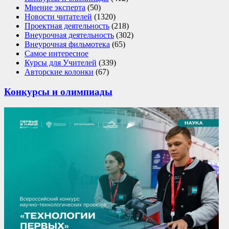
Мнение эксперта
(50)
Новости читателей
(1320)
Проектная деятельность
(218)
Внеурочная деятельность
(302)
Внеурочная фильмотека
(65)
Самое интересное
Курсы для Учителей
(339)
Авторские колонки
(67)
Конкурсы и олимпиады