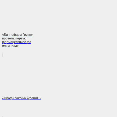
«Биннофарм Групп»
провела первую
фармацевтическую
олимпиаду
«Профилактика курения!»