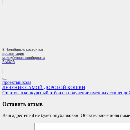
В Челябинске состоится
презентация
молодёжного сообщества
ВЫЗОВ
проекты
школа
Навигация
Previous
ЛЕЧЕНИЕ САМОЙ ДОРОГОЙ КОШКИ
Post:
Next
Стартовал конкурсный отбор на получение именных стипендий
по
Post:
записям
Оставить отзыв
Ваш адрес email не будет опубликован.
Обязательные поля пом