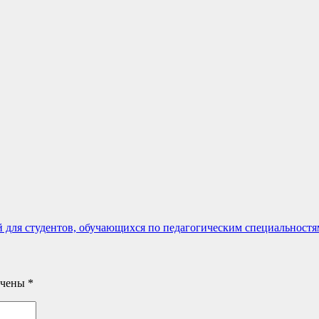
 для студентов, обучающихся по педагогическим специальностя
ечены
*