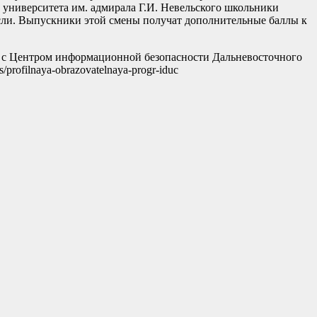
 университета им. адмирала Г.И. Невельского школьники
асли. Выпускники этой смены получат дополнительные баллы к
е с Центром информационной безопасности Дальневосточного
ms/profilnaya-obrazovatelnaya-progr-iduc