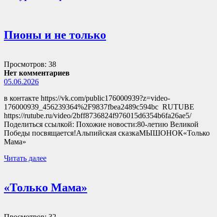
Пионы и не только
Просмотров: 38
Нет комментариев
05.06.2026
в контакте https://vk.com/public176000939?z=video-
176000939_456239364%2F9837fbea2489c594bc RUTUBE
https://rutube.ru/video/2bff8736824f976015d6354b6fa26ae5/
Поделиться ссылкой: Похожие новости:80-летию Великой
Победы посвящается!Альпийская сказкаМЫШОНОК«Только
Мама»
Читать далее
«Только Мама»
Просмотров: 32