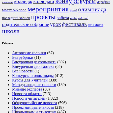
конкурс
курсы
колледж
колледжи
марафон
интенсив
мероприятия
олимпиада
мастер-класс
музей
проекты
работа
последний звонок
регби
рейтинг
урок
фестиваль
родительское собрание
шахматы
школа
Рубрики
Авторские колонки
(67)
Без рубрики
(11)
Внеурочная деятельность
(302)
Внеурочная фильмотека
(65)
Все новости
(1)
Конкурсы и олимпиады
(412)
Курсы для Учителей
(339)
Международные новости
(189)
Мнение эксперта
(50)
Новости области
(713)
Новости читателей
(1 322)
Общероссийские новости
(596)
Проектная деятельность
(218)
Школьникам и студентам
(437)