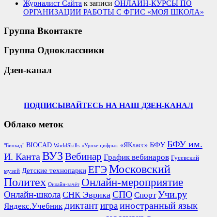
Журналист Сайта
к записи
ОНЛАЙН-КУРСЫ ПО
ОРГАНИЗАЦИИ РАБОТЫ С ФГИС «МОЯ ШКОЛА»
Группа Вконтакте
Группа Одноклассники
Дзен-канал
ПОДПИСЫВАЙТЕСЬ НА НАШ ДЗЕН-КАНАЛ
Облако меток
БФУ им.
БФУ
BIOCAD
«ЯКласс»
"Биокад"
WorldSkills
«Уроке цифры»
ВУЗ
Вебинар
И. Канта
График вебинаров
Гусевский
Московский
ЕГЭ
Детские технопарки
музей
Политех
Онлайн-мероприятие
Онлайн-зачёт
СПО
Онлайн-школа
Учи.ру
СНК Эврика
Спорт
диктант
иностранный язык
игра
Яндекс.Учебник