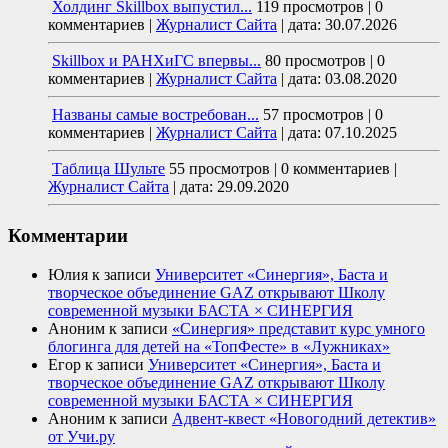
Холдинг Skillbox выпустил...
119 просмотров
|
0
комментариев
|
Журналист Сайта
|
дата: 30.07.2026
Skillbox и РАНХиГС впервы...
80 просмотров
|
0
комментариев
|
Журналист Сайта
|
дата: 03.08.2020
Названы самые востребован...
57 просмотров
|
0
комментариев
|
Журналист Сайта
|
дата: 07.10.2025
Таблица Шульте
55 просмотров
|
0 комментариев
|
Журналист Сайта
|
дата: 29.09.2020
Комментарии
Юлия
к записи
Университет «Синергия», Баста и
творческое объединение GAZ открывают Школу
современной музыки БАСТА × СИНЕРГИЯ
Аноним
к записи
«Синергия» представит курс умного
блогинга для детей на «ТопФесте» в «Лужниках»
Егор
к записи
Университет «Синергия», Баста и
творческое объединение GAZ открывают Школу
современной музыки БАСТА × СИНЕРГИЯ
Аноним
к записи
Адвент-квест «Новогодний детектив»
от Учи.ру